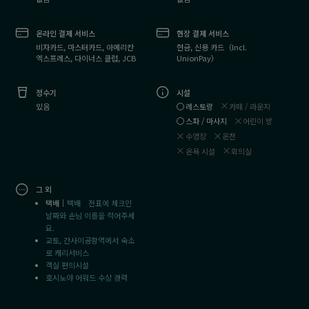
온라인 결제 서비스
현장 결제 서비스
비자카드, 마스터카드, 아메리칸
현금, 신용 카드（Incl.
엑스프레스, 다이너스 클럽, JCB
UnionPay）
정수기
시설
레스토랑
카페 / 라운지
있음
스파 / 마사지
어린이 방
수영장
온천
온욕 시설
회의실
그 외
택배｜
택배 전표에 체크인
날짜와 손님 이름을 적어주세
요.
교토, 간사이공항역에서 숙소
로 캐리서비스
객실 편의시설
호시노야 어워드 수상 경력