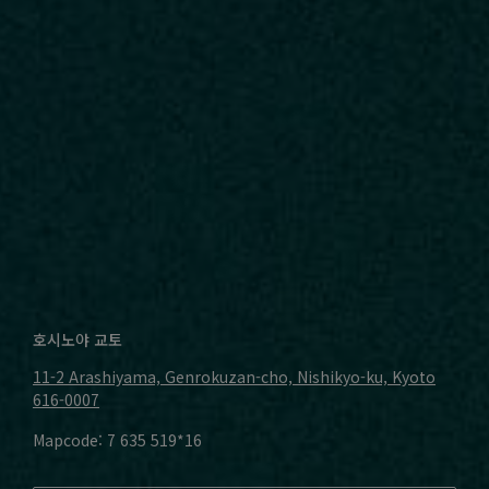
호시노야 교토
11-2 Arashiyama, Genrokuzan-cho, Nishikyo-ku, Kyoto
616-0007
Mapcode: 7 635 519*16