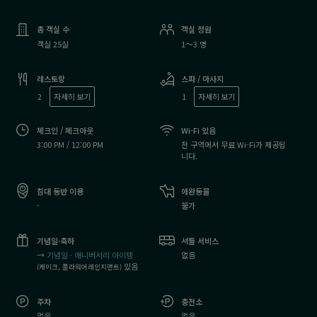
총 객실 수
객실 정원
객실 25실
1～3 명
레스토랑
스파 / 마사지
2
자세히 보기
1
자세히 보기
체크인 / 체크아웃
Wi-Fi 있음
3:00 PM / 12:00 PM
전 구역에서 무료 Wi-Fi가 제공됩
니다.
침대 동반 이용
애완동물
-
불가
기념일·축하
셔틀 서비스
→
기념일 · 애니버서리 아이템
없음
있음
(케이크, 플라워어레인지먼트)
주차
충전소
없음
없음