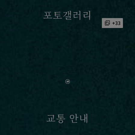
포토갤러리
+33
This
is
a
No supported
modal
window.
media sources
교통 안내