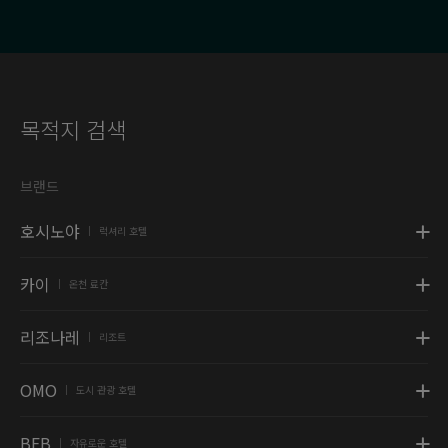
목적지 검색
브랜드
호시노야
럭셔리 호텔
|
카이
온천 료칸
|
리조나레
리조트
|
OMO
도시 관광 호텔
|
BEB
자유로운 호텔
|