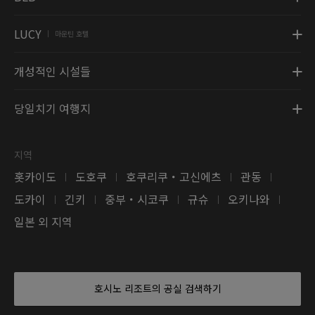
LUCY
마운틴 호텔
|
개성적인 시설들
당일치기 여행지
지역
홋카이도
도호쿠
호쿠리쿠・고신에츠
관동
|
|
|
|
도카이
긴키
중부・시코쿠
규슈
오키나와
|
|
|
|
|
일본 외 지역
호시노 리조트의 공실 검색하기