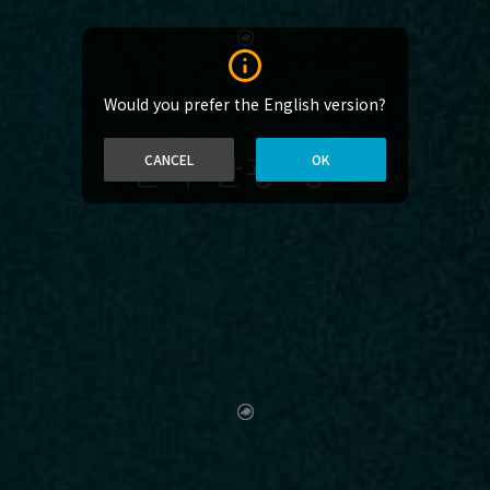
Would you prefer the English version?
현지 관광 명소
CANCEL
OK