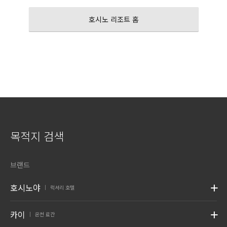
호시노 리조트 홈
목적지 검색
브랜드
호시노야
럭셔리 호텔
|
카이
온천 료칸
|