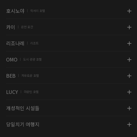
호시노야
럭셔리 호텔
|
카이
온천 료칸
|
리조나레
리조트
|
OMO
도시 관광 호텔
|
BEB
자유로운 호텔
|
LUCY
마운틴 호텔
|
개성적인 시설들
당일치기 여행지