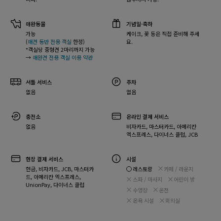
애완동물
기념일·축하
가능
케이크, 꽃 등은 직접 준비해 주세
(
애견 동반 전용 객실
한정)
요.
*객실당 중형견 2마리까지 가능
→
애완견 전용 객실 이용 약관
셔틀 서비스
주차
없음
없음
충전소
온라인 결제 서비스
없음
비자카드, 마스터카드, 아메리칸
엑스프레스, 다이너스 클럽, JCB
현장 결제 서비스
시설
레스토랑
카페 / 라운지
현금, 비자카드, JCB, 마스터카
드, 아메리칸 엑스프레스,
스파 / 마사지
어린이 방
UnionPay, 다이너스 클럽
수영장
온천
온욕 시설
회의실