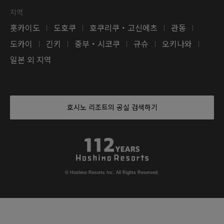
지역
홋카이도
도호쿠
호쿠리쿠・고신에츠
관동
|
|
|
|
도카이
긴키
중부・시코쿠
규슈
오키나와
|
|
|
|
|
일본 외 지역
호시노 리조트의 공실 검색하기
© Hoshino Resorts Inc. All Rights Reserved.