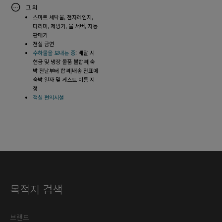
그 외
스마트 세탁물, 전자레인지,
다리미, 제빙기, 물 서버, 자동
판매기
전실 금연
수하물을 보내는 중
: 배달 시
현금 및 냉장 물품 불합격|숙
박 전날부터 합격|배송 전표에
숙박 일자 및 게스트 이름 지
정
객실 편의시설
목적지 검색
브랜드