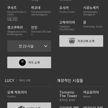
쿠사츠
하코네
오사카
시모노세키
KusatsuOnsen,G
HakoneyumotoOn
Osaka,Osaka
Shimonoseki,
unma
sen,Kanagawa
Yamaguchi
6월 개업
고하마지마
괌
Taketomi-
Tamuning, Guam
센고쿠하라
안진
cho,Okinawa
SengokuharaOns
ItoOnsen,Shizuok
en,Kanagawa
a
리조나레 소개
전 23 시설
카이 소개
LUCY
개성적인 시설들
마운틴 호텔
|
오제 하토마치
Tomamu
아오모리야
The Tower
Gunma
Aomori
홋카이도 토마무
오이라세 계류
반다이산 온천