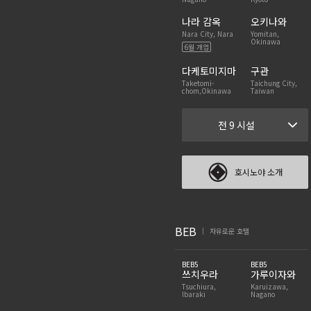
나라 감옥
오키나와
Nara City, Nara
Yomitan,
Okinawa
6월 개업
다케토미지마
구관
Taketomi-
Taichung City,
chom,Okinawa
Taiwan
전 9 시설
호시노야 소개
BEB
자유로운 호텔
|
BEB5
BEB5
쓰치우라
가루이자와
Tsuchiura,
Karuizawa,
Ibaraki
Nagano