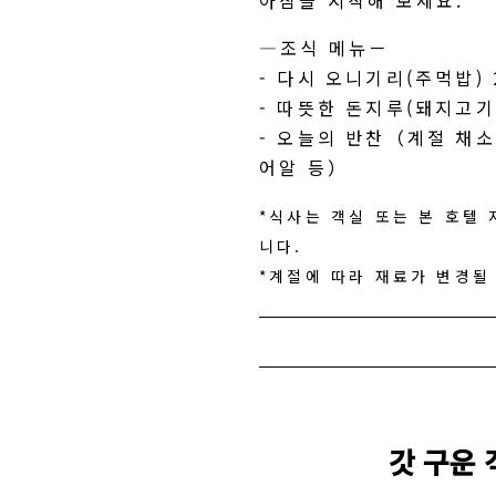
아침을 시작해 보세요.
―조식 메뉴－
- 다시 오니기리(주먹밥) 
- 따뜻한 돈지루(돼지고기
- 오늘의 반찬（계절 채소
어알 등）
*식사는 객실 또는 본 호텔 
니다.
*계절에 따라 재료가 변경될
갓 구운