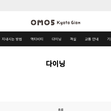
지내시는 방법
액티비티
다이닝
객실
교통 안내
기
다이닝
종류