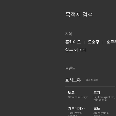
목적지 검색
지역
홋카이도
도호쿠
호쿠
|
|
일본 외 지역
브랜드
호시노야
럭셔리 호텔
|
도쿄
후지
Otemachi, Tokyo
Fujikawaguchiko,
Yamanashi
가루이자와
교토
Karuizawa,
Arashiyama,
Nagano
Kyoto