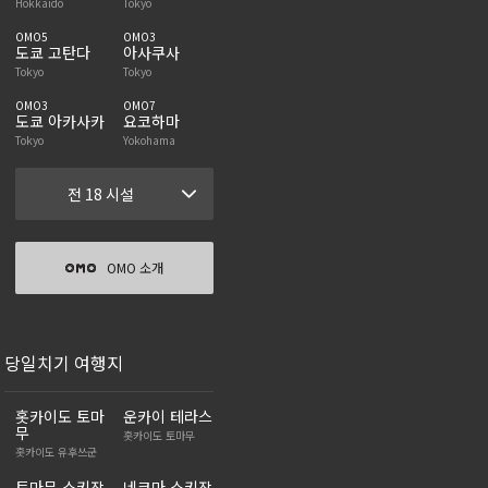
Hokkaido
Tokyo
OMO5
OMO3
도쿄 고탄다
아사쿠사
Tokyo
Tokyo
OMO3
OMO7
도쿄 아카사카
요코하마
Tokyo
Yokohama
전 18 시설
OMO 소개
당일치기 여행지
홋카이도 토마
운카이 테라스
무
홋카이도 토마무
홋카이도 유후쓰군
토마무 스키장
네코마 스키장