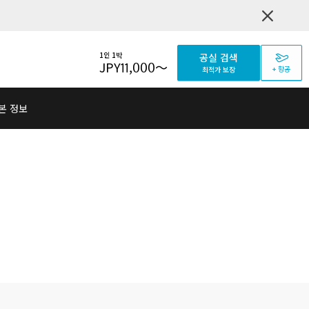
1인 1박
공실 검색
JPY
11,000
～
+ 항공
최적가 보장
본 정보