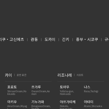
리쿠・고신에츠
관동
도카이
긴키
중부・시코쿠
규
|
|
|
|
|
카이
리조나레
온천 료칸
리조트
|
|
포로토
쓰가루
토마무
나스
ShiraoiOnsen,Ho
OwaniOnsen,Ao
Yufutsu-gun,
Nasu,Tochigi
kkaido
mori
Hokkaido
아키우
기누가와
야쓰가타케
아타미
AkiuOnsen,Miyag
KinugawaOnsen,
Hokuto,
Atami,Shizuoka
i
Tochigi
Yamanashi