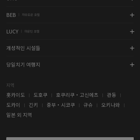
BEB
자유로운 호텔
|
LUCY
마운틴 호텔
|
개성적인 시설들
당일치기 여행지
지역
홋카이도
도호쿠
호쿠리쿠・고신에츠
관동
|
|
|
|
도카이
긴키
중부・시코쿠
규슈
오키나와
|
|
|
|
|
일본 외 지역