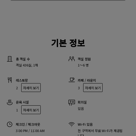
기본 정보
총 객실 수
객실 정원
객실 436실, 1채
1～6 명
레스토랑
카페 / 라운지
2
자세히 보기
3
자세히 보기
온욕 시설
회의실
있음
1
자세히 보기
체크인 / 체크아웃
Wi-Fi 있음
3:00 PM / 11:00 AM
전 구역에서 무료 Wi-Fi가 제공됩
니다.