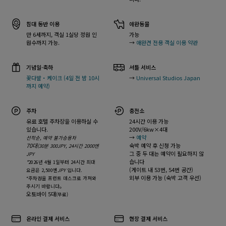
침대 동반 이용
애완동물
만 6세까지, 객실 1실당 정원 인
가능
원수까지 가능.
→
애완견 전용 객실 이용 약관
기념일·축하
셔틀 서비스
꽃다발・케이크 (4일 전 밤 10시
→
Universal Studios Japan
까지 예약)
주차
충전소
유료 호텔 주차장을 이용하실 수
24시간 이용 가능
있습니다.
200V/6kw×4대
→
예약
선착순, 예약 불가승용차
70대
숙박 예약 후 신청 가능
(30분 300JPY, 24시간 2000엔
그 중 두 대는 예약이 필요하지 않
JPY
습니다
*
2026년 4월 1일부터 24시간 최대
(게이트 내 53번, 54번 공간)
요금은 2,500엔
JPY
입니다.
외부 이용 가능 (숙박 고객 우선)
*주차권을 프런트 데스크로 가져와
주시기 바랍니다。
오토바이 5대
(무료)
온라인 결제 서비스
현장 결제 서비스