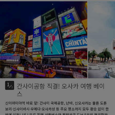
1
간사이공항 직결! 오사카 여행 베이
3
스
신이마미야역 바로 앞! 간사이 국제공항, 난바, 신오사카는 물론 도톤
보리·신사이바시·우메다·오사카성 등 주요 명소까지 모두 환승 없이 한
번에 이동! USJ 무료 직행 셔틀버스와 통텐카쿠 도보 5분의 편리함까