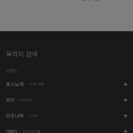
목적지 검색
브랜드
호시노야
럭셔리 호텔
|
카이
온천 료칸
|
리조나레
리조트
|
OMO
도시 관광 호텔
|