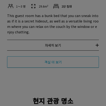
1～3 명
29.6m²
2단 침대
This guest room has a bunk bed that you can sneak into
as if it is a secret hideout, as well as a versatile living roo
m where you can relax on the couch by the window or e
njoy chatting.
자세히 보기
객실 더 보기
현지 관광 명소