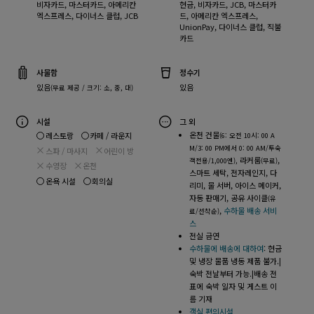
비자카드, 마스터카드, 아메리칸
현금, 비자카드, JCB, 마스터카
엑스프레스, 다이너스 클럽, JCB
드, 아메리칸 엑스프레스,
UnionPay, 다이너스 클럽, 직불
카드
사물함
정수기
있음
있음
(무료 제공 / 크기: 소, 중, 대)
시설
그 외
온천 건물
레스토랑
카페 / 라운지
(6: 오전 10시: 00 A
M/3: 00 PM에서 0: 00 AM/투숙
스파 / 마사지
어린이 방
라커룸
,
객전용/1,000엔),
(무료)
수영장
온천
스마트 세탁, 전자레인지, 다
온욕 시설
회의실
리미, 물 서버, 아이스 메이커,
자동 판매기, 공유 사이클
(유
,
수하물 배송 서비
료/선착순)
스
전실 금연
수하물에 배송에 대하여
: 현금
및 냉장 물품 냉동 제품 불가.|
숙박 전날부터 가능.|배송 전
표에 숙박 일자 및 게스트 이
름 기재
객실 편의시설