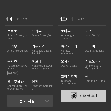
카이
리조나레
온천 료칸
리조트
|
|
포로토
쓰가루
토마무
나스
ShiraoiOnsen,Ho
OwaniOnsen,Ao
Yufutsu-gun,
Nasu,Tochigi
kkaido
mori
Hokkaido
아키우
기누가와
야쓰가타케
아타미
AkiuOnsen,Miyag
KinugawaOnsen,
Hokuto,
Atami,Shizuoka
i
Tochigi
Yamanashi
쿠사츠
하코네
오사카
시모노세키
KusatsuOnsen,G
HakoneyumotoOn
Osaka,Osaka
Shimonoseki,
unma
sen,Kanagawa
Yamaguchi
6월 개업
고하마지마
괌
Taketomi-
Tamuning, Guam
센고쿠하라
안진
cho,Okinawa
SengokuharaOns
ItoOnsen,Shizuok
en,Kanagawa
a
리조나레 소개
전 23 시설