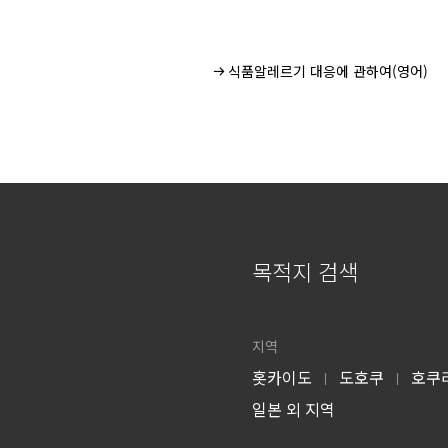
식품알레르기 대응에 관하여(영어)
목적지 검색
지역
홋카이도
도호쿠
호쿠
|
|
일본 외 지역