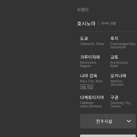
브랜드
호시노야
럭셔리 호텔
|
도쿄
후지
Otemachi, Tokyo
Fujikawaguchiko,
Yamanashi
가루이자와
교토
Karuizawa,
Arashiyama,
Nagano
Kyoto
나라 감옥
오키나와
Nara City, Nara
Yomitan,
Okinawa
6월 개업
다케토미지마
구관
Taketomi-
Taichung City,
chom,Okinawa
Taiwan
전 9 시설