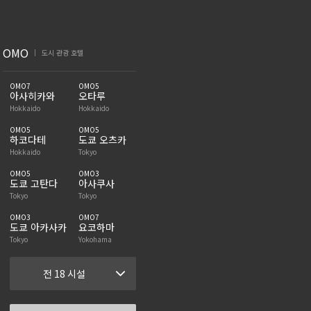
OMO
도시 관광 호텔
|
OMO7
OMO5
아사히카와
오타루
Hokkaido
Hokkaido
OMO5
OMO5
하코다테
도쿄 오츠카
Hokkaido
Tokyo
OMO5
OMO3
도쿄 고탄다
아사쿠사
Tokyo
Tokyo
OMO3
OMO7
도쿄 아카사카
요코하마
Tokyo
Yokohama
전 18 시설