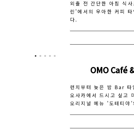
외출 전 간단한 아침 식사
린'에서의 우아한 커피 
다.
OMO Café &
런치부터 늦은 밤 Bar 
오사카에서 드시고 싶고 마
오리지널 메뉴 '도테티야'