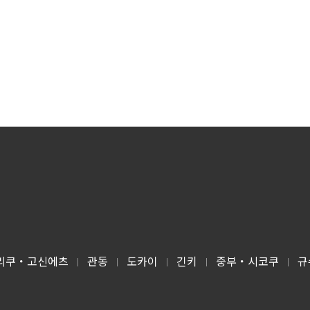
리쿠・고신에츠
관동
도카이
긴키
중부・시코쿠
규
|
|
|
|
|