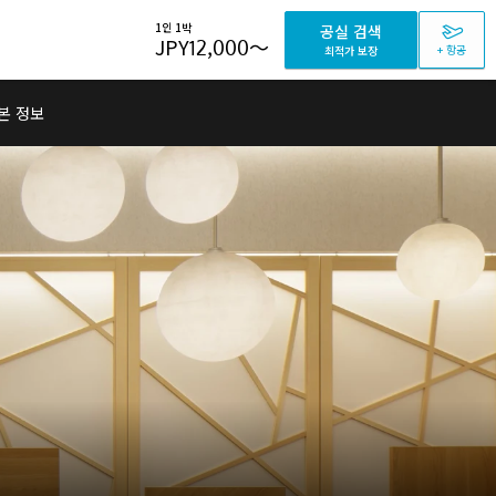
1인 1박
공실 검색
JPY
12,000
～
+ 항공
최적가 보장
본 정보