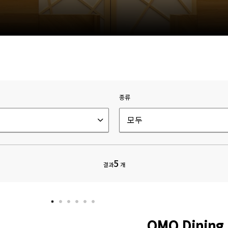
종류
모두
5
결과
개
OMO Dining 