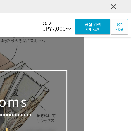
1인 1박
공실 검색
JPY
7,000
～
+ 항공
최적가 보장