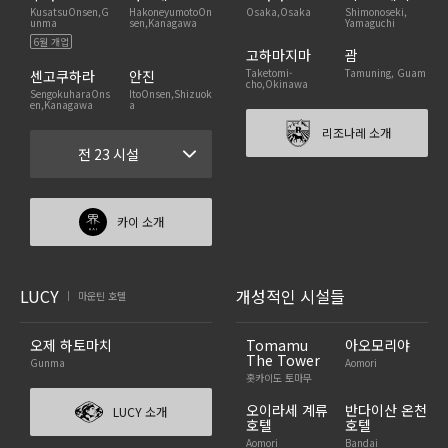
KusatsuOnsen,G
HakoneyumotoOn
Osaka,Osaka
Shimonoseki,
unma
sen,Kanagawa
Yamaguchi
6월 개업
고하마지마
괌
Taketomi-
Tamuning, Guam
센고쿠하라
안진
cho,Okinawa
SengokuharaOns
ItoOnsen,Shizuok
en,Kanagawa
a
리조나레 소개
전 23 시설
카이 소개
LUCY
개성적인 시설들
마운틴 호텔
|
오제 하토마치
Tomamu
아오모리야
The Tower
Gunma
Aomori
홋카이도 토마무
오이라세 계류
반다이산 온천
LUCY 소개
호텔
호텔
Aomori
Bandai