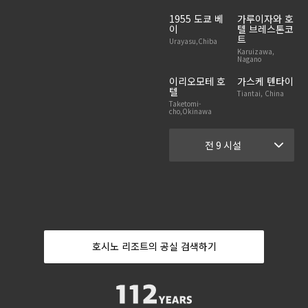
1955 도쿄 베
가루이자와 호
이
텔 브레스톤코
트
Urayasu,Chiba
Karuizawa,
Nagano
이리오모테 호
가스케 톈타이
텔
Tiantai, China
Taketomi-
cho,Okinawa
전 9 시설
호시노 리조트의 공실 검색하기