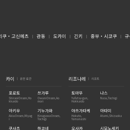
리쿠・고신에츠
관동
도카이
긴키
중부・시코쿠
규
|
|
|
|
|
카이
리조나레
온천 료칸
리조트
|
|
포로토
쓰가루
토마무
나스
ShiraoiOnsen,Ho
OwaniOnsen,Ao
Yufutsu-gun,
Nasu,Tochigi
kkaido
mori
Hokkaido
아키우
기누가와
야쓰가타케
아타미
AkiuOnsen,Miyag
KinugawaOnsen,
Hokuto,
Atami,Shizuoka
i
Tochigi
Yamanashi
쿠사츠
하코네
오사카
시모노세키