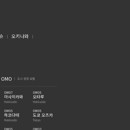
슈
오키나와
|
|
OMO
도시 관광 호텔
|
OMO7
OMO5
아사히카와
오타루
Hokkaido
Hokkaido
OMO5
OMO5
하코다테
도쿄 오츠카
Hokkaido
Tokyo
OMO5
OMO3