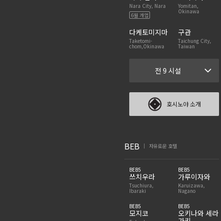
Nara City, Nara
Yomitan,
Okinawa
6월 개업
다케토미지마
구관
Taketomi-
Taichung City,
chom,Okinawa
Taiwan
전 9 시설
호시노야 소개
BEB
자유로운 호텔
|
BEB5
BEB5
쓰치우라
가루이자와
Tsuchiura,
Karuizawa,
Ibaraki
Nagano
BEB5
BEB5
모지코
오키나와 세라
가키