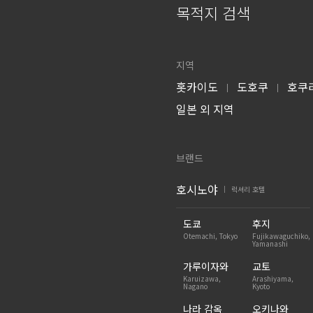
목적지 검색
지역
홋카이도
도호쿠
호쿠
|
|
일본 외 지역
브랜드
호시노야
럭셔리 호텔
|
도쿄
후지
Otemachi, Tokyo
Fujikawaguchiko,
Yamanashi
가루이자와
교토
Karuizawa,
Arashiyama,
Nagano
Kyoto
나라 감옥
오키나와