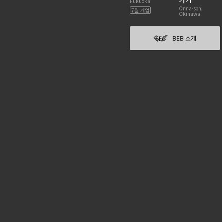
Fukuoka
Onna-son,
7월 개업
Okinawa
BEB 소개