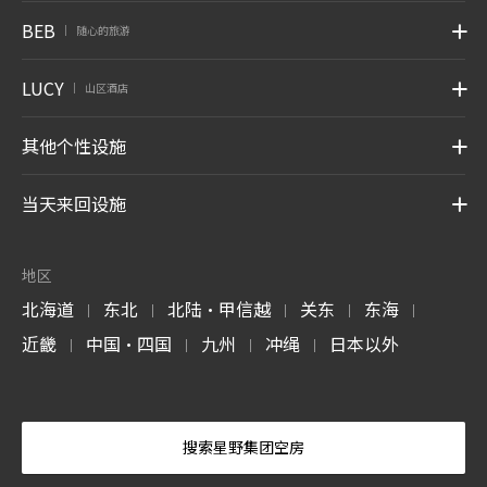
BEB
随心的旅游
|
LUCY
山区酒店
|
其他个性设施
当天来回设施
地区
北海道
东北
北陆・甲信越
关东
东海
|
|
|
|
|
近畿
中国・四国
九州
冲绳
日本以外
|
|
|
|
搜索星野集团空房