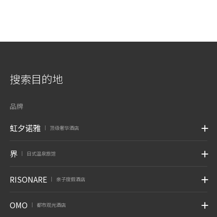
搜索目的地
品牌
虹夕诺雅
顶级奢华酒店
|
界
日式温泉旅馆
|
RISONARE
亲子度假酒店
|
OMO
都市观光酒店
|