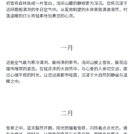
初雪将森林染成一片雪白，浅间山麓的静寂更为深沉。您将沉浸于
这研磨般清冽的冬日空气中。从客房眺望的水岸景致清澈凛然，村
落温暖的灯火将轻柔地包裹您的心灵。
一月
这是空气最为寒冷清冽、最纯净的季节。浅间山披上雪妆，展现出
雄伟璀璨的姿态。在轻井泽的大自然中，与心爱的人亲切交谈，度
过心绪平稳的时光，让您远离都市喧嚣，沉浸于大自然的静谧与温
暖之中。
二月
雪景之中，蓝天豁然开朗，阳光照耀着雪原，闪烁着点点光芒。请