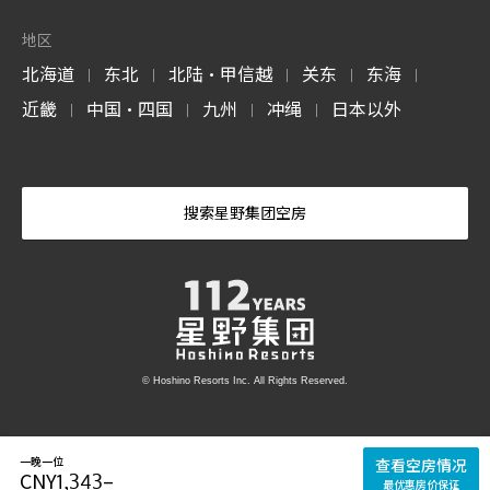
地区
北海道
东北
北陆・甲信越
关东
东海
|
|
|
|
|
近畿
中国・四国
九州
冲绳
日本以外
|
|
|
|
搜索星野集团空房
© Hoshino Resorts Inc. All Rights Reserved.
一晚一位
查看空房情况
CNY
1,343
–
最优惠房价保证