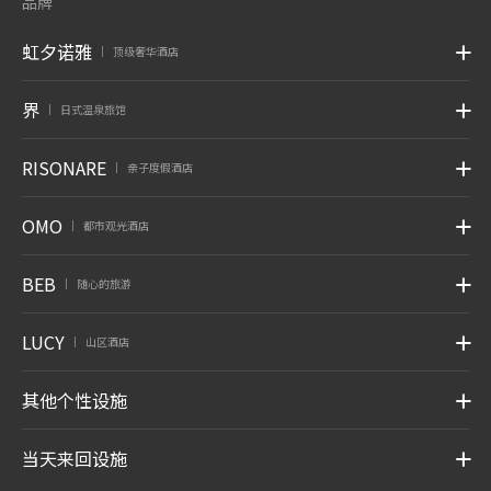
品牌
虹夕诺雅
顶级奢华酒店
|
界
日式温泉旅馆
|
RISONARE
亲子度假酒店
|
OMO
都市观光酒店
|
BEB
随心的旅游
|
LUCY
山区酒店
|
其他个性设施
当天来回设施