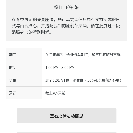
梯田下午茶
在冬季限定的暖桌座位，您可品尝以信州独有食材制成的日
式与西式点心，并搭配我们的原创苹果酒。请在此度过一段
温暖身心的特别时光。
期间
关于明年的举办计划与期间，确定后将随时更新。
时间
1:00 PM - 3:00 PM
价格
JPY 9,917/1位（消费税・10%服务费额外各收）
预订
截止到5天前
查看更多活动信息