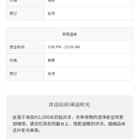
预订
无须
冥想温泉
营业时间
3:00 PM - 10:00 AM
价格
免费
预订
无须
沐浴后的闲适时光
坐落于海拔约1,000米的轻井泽，冬季夜晚的澄净星空将更
加璀璨。请您在高处的露台上，搭配温暖的浓汤，细细品味
这片星光美景。