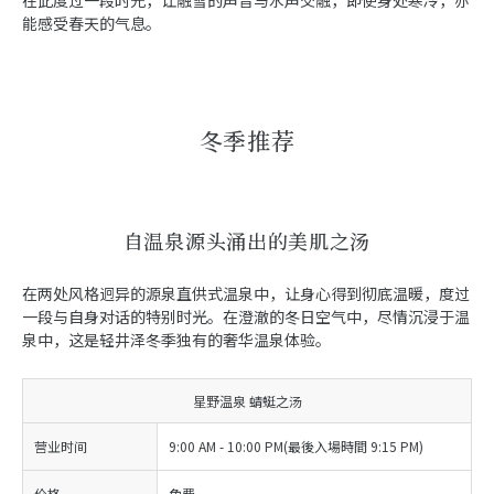
在此度过一段时光，让融雪的声音与水声交融，即使身处寒冷，亦
能感受春天的气息。
冬季推荐
自温泉源头涌出的美肌之汤
在两处风格迥异的源泉直供式温泉中，让身心得到彻底温暖，度过
一段与自身对话的特别时光。在澄澈的冬日空气中，尽情沉浸于温
泉中，这是轻井泽冬季独有的奢华温泉体验。
星野温泉 蜻蜓之汤
营业时间
9:00 AM - 10:00 PM(最後入場時間 9:15 PM)
价格
免费