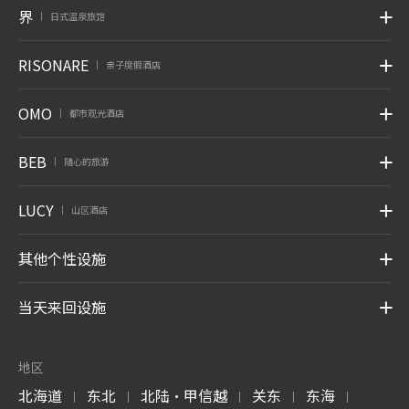
界
日式温泉旅馆
|
RISONARE
亲子度假酒店
|
OMO
都市观光酒店
|
BEB
随心的旅游
|
LUCY
山区酒店
|
其他个性设施
当天来回设施
地区
北海道
东北
北陆・甲信越
关东
东海
|
|
|
|
|