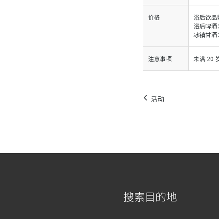
价格
浴后饮品
浴后啤酒：92
冰镇甘酒：60
注意事项
未满 2
活动
搜索目的地