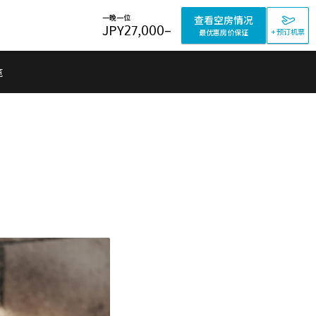
一晚一位
查看空房情况
JPY
27,000
–
+ 预订机票
最优惠房价保证
览