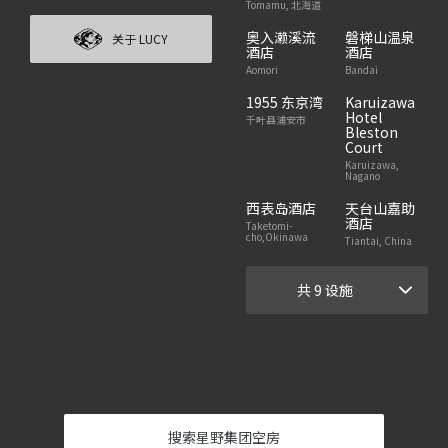
Tomamu, 北海道
奥入濑溪流
磐梯山温泉
关于 LUCY
酒店
酒店
Aomori
Bandai
1955 东京湾
Karuizawa
Hotel
千叶县浦安市
Bleston
Court
Karuizawa,
Nagano
西表岛酒店
天台山嘉助
酒店
Taketomi-
cho,Okinawa
Tiantai, China
共 9 设施
搜索星野集团空房