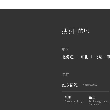
搜索目的地
地区
北海道
东北
北陆・
|
|
品牌
虹夕诺雅
顶级奢华酒店
|
东京
富士
Otemachi, Tokyo
Fujikawaguchiko,
Yamanashi