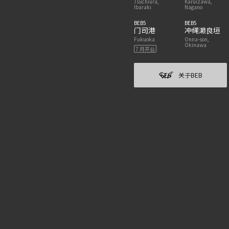
Tsuchiura,
Karuizawa,
Ibaraki
Nagano
BEB5
BEB5
门司港
冲绳濑良垣
Fukuoka
Onna-son,
Okinawa
7 月开业
关于BEB