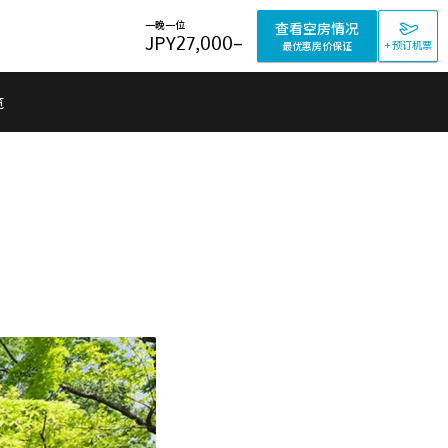
一晚一位
查看空房情况
JPY
27,000
–
+ 预订机票
最优惠房价保证
览