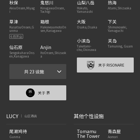
秋保
鬼怒川
山梨八岳
热海
AkiuOnsen,Miyag
KinugawaOnsen,
Hokuto,
Atami,Shizuoka
i
Tochigi
Yamanashi
草津
箱根
大阪
下关
KusatsuOnsen,G
HakoneyumotoOn
Osaka,Osaka
Shimonoseki,
unma
sen,Kanagawa
Yamaguchi
6 月开业
小滨岛
关岛
Taketomi-
Tamuning, Guam
仙石原
Anjin
cho,Okinawa
SengokuharaOns
ItoOnsen,Shizuok
en,Kanagawa
a
关于 RISONARE
共 23 设施
关于 界
LUCY
其他个性设施
山区酒店
|
尾濑鸠待
Tomamu
青森屋
The Tower
Gunma
Aomori