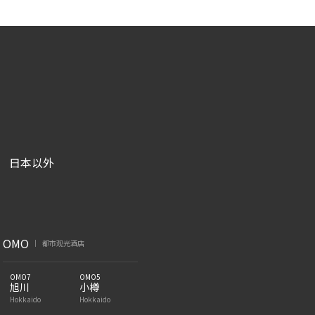
日本以外
|
OMO
都市观光酒店
|
OMO7
OMO5
旭川
小樽
Hokkaido
Hokkaido