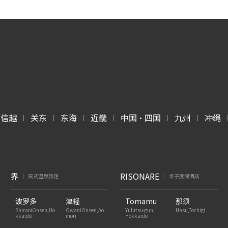
甲信越
关东
东海
近畿
中国・四国
九州
冲绳
|
|
|
|
|
|
界
RISONARE
日式温泉旅馆
亲子度假酒店
|
|
波罗多
津轻
Tomamu
那须
ShiraoiOnsen,Ho
OwaniOnsen,Ao
Yufutsu-gun,
Nasu,Tochigi
kkaido
mori
Hokkaido