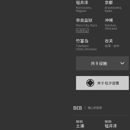
轻井泽
京都
Karuizawa,
Arashiyama,
Nagano
Kyoto
奈良监狱
冲绳
Nara City, Nara
Yomitan,
Okinawa
6 月开业
竹富岛
谷关
Taketomi-
台湾・台中
chom,Okinawa
共 9 设施
关于 虹夕诺雅
BEB
随心的旅游
|
BEB5
BEB5
土浦
轻井泽