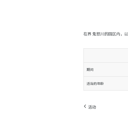
在界 鬼怒川的园区内，
期间
适当的年龄
活动