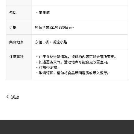
包括
・苹果酒
价格
杯装苹果酒1杯880日元~
集合地点
东馆 1楼・溪流小路
注意事项
・由于食材进货情况，提供的内容可能会有所变更。
・如遇恶劣天气，活动地点可能会更改至室内。
・可携带宠物。
・敬请谅解，请勿将食品带回客房或带入餐厅。
活动