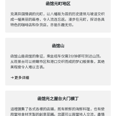
函馆元町地区
充满异国情调的元町，以八幡坂为首的历史建筑与坡道交织
成一幅美丽的画卷，令人流连忘返。漫步在元町，探访各具
特色的咖啡店和杂货店，亦是乐趣无穷。
函馆山
函馆山是函馆的象征，乘坐缆车仅需3分钟即可到达山顶。
从观景台可以俯瞰市区和港口交织而成的梦幻般景象，其绝
美程度令人难以言表。
更多详细
函馆光之屋台大门横丁
這裡匯集了各式各樣的店鋪，既有新鮮的海鮮料理，也有使
用當地食材烹製的創意菜餚。您還可以與當地人交流，盡情