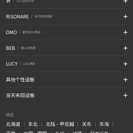
界
日式温泉旅馆
|
RISONARE
亲子度假酒店
|
OMO
都市观光酒店
|
BEB
随心的旅游
|
LUCY
山区酒店
|
其他个性设施
当天来回设施
地区
北海道
东北
北陆・甲信越
关东
东海
|
|
|
|
|