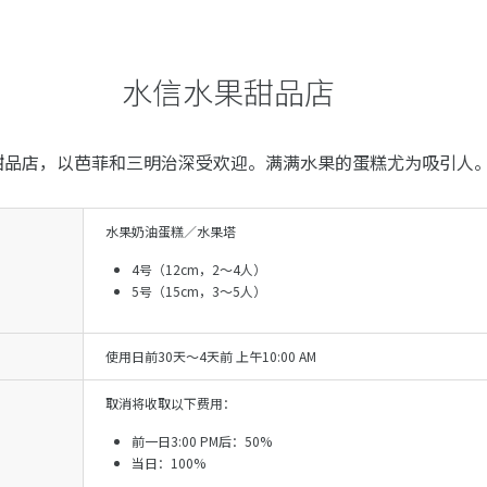
水信水果甜品店
甜品店，以芭菲和三明治深受欢迎。满满水果的蛋糕尤为吸引人
水果奶油蛋糕／水果塔
4号（12cm，2～4人）
5号（15cm，3～5人）
使用日前30天～4天前 上午10:00 AM
取消将收取以下费用：
前一日3:00 PM后：50%
当日：100%