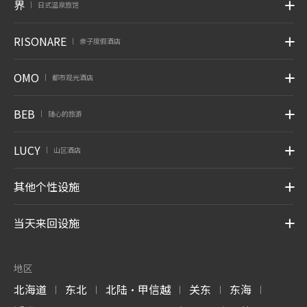
界
日式温泉旅馆
|
RISONARE
亲子度假酒店
|
OMO
都市观光酒店
|
BEB
随心的旅游
|
LUCY
山区酒店
|
其他个性设施
当天来回设施
地区
北海道
东北
北陆・甲信越
关东
东海
|
|
|
|
|