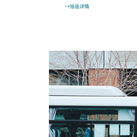
→旭岳详情