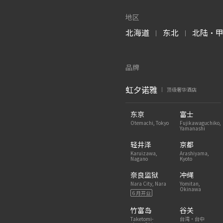
地区
北海道
东北
北陆・
|
|
品牌
虹夕诺雅
顶级奢华酒店
|
东京
富士
Otemachi, Tokyo
Fujikawaguchiko,
Yamanashi
轻井泽
京都
Karuizawa,
Arashiyama,
Nagano
Kyoto
奈良监狱
冲绳
Nara City, Nara
Yomitan,
Okinawa
6 月开业
竹富岛
谷关
Taketomi-
台湾・台中