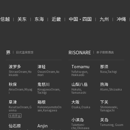
甲信越
关东
东海
近畿
中国・四国
九州
冲绳
|
|
|
|
|
|
界
RISONARE
日式温泉旅馆
亲子度假酒店
|
|
波罗多
津轻
Tomamu
那须
ShiraoiOnsen,Ho
OwaniOnsen,Ao
Yufutsu-gun,
Nasu,Tochigi
kkaido
mori
Hokkaido
秋保
鬼怒川
山梨八岳
热海
AkiuOnsen,Miyag
KinugawaOnsen,
Hokuto,
Atami,Shizuoka
i
Tochigi
Yamanashi
草津
箱根
大阪
下关
KusatsuOnsen,G
HakoneyumotoOn
Osaka,Osaka
Shimonoseki,
unma
sen,Kanagawa
Yamaguchi
6 月开业
小滨岛
关岛
Taketomi-
Tamuning, Guam
仙石原
Anjin
cho,Okinawa