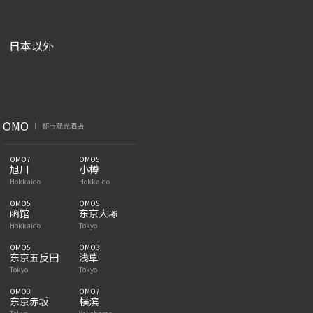
日本以外
|
OMO
都市观光酒店
|
OMO7
OMO5
旭川
小樽
Hokkaido
Hokkaido
OMO5
OMO5
函馆
东京大塚
Hokkaido
Tokyo
OMO5
OMO3
东京五反田
浅草
Tokyo
Tokyo
OMO3
OMO7
东京赤坂
横滨