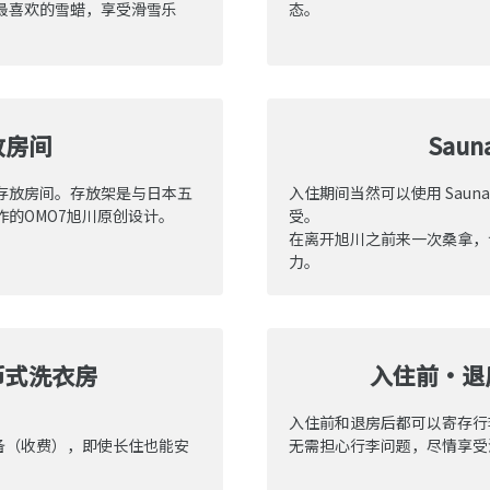
最喜欢的雪蜡，享受滑雪乐
态。
放房间
Sauna
存放房间。存放架是与日本五
入住期间当然可以使用 Sauna
的OMO7旭川原创设计。
受。
在离开旭川之前来一次桑拿，
力。
币式洗衣房
入住前・退
。
入住前和退房后都可以寄存行
备（收费），即使长住也能安
无需担心行李问题，尽情享受