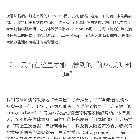
夜幕降临后，灯笼点缀的 PIKAPIKA横丁 热闹登场，这是一条充满日本祭典氛
围、汇聚特色美食摊位的街区。这里有6个各具特色的摊位，您可以品尝原创
章鱼烧和精酿啤酒，还能体验弹珠游戏（Smart Ball）、打靶（射的）等充满
怀旧气息的日本传统祭典游戏。活动于 Miyagurin花园区域 每晚举办，是体验
大阪夜生活不可错过的精彩活动。
２．只有在这里才能品尝到的“浪花美味料
理”
我们与章鱼烧的发源地“会津屋”联合推出了“OMO收音机烧～
味噌牛肠～”。此外，还为您准备了附近的老邻居“上方麦酒（K
amigata Beer）”专为本次活动酿造的限定款精酿啤酒。今年夏
天，您还能在仿佛置身于串炸店的特色屋台（日式摊位）上，品尝
到“禁止二次蘸酱！串炸吉事果”，以及将大阪名产冷麦芽糖浆与
柠檬完美融合的清爽饮品“生姜柠檬水（Shoganade）”。每一
款都是充满浓浓浪速（大阪）风情的 OMO7 大阪限定原创美食！