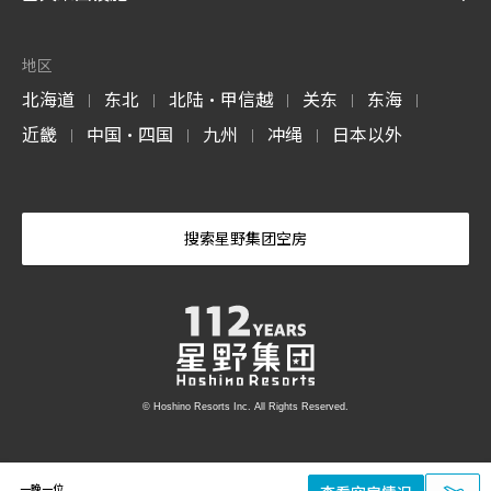
地区
北海道
东北
北陆・甲信越
关东
东海
|
|
|
|
|
近畿
中国・四国
九州
冲绳
日本以外
|
|
|
|
搜索星野集团空房
© Hoshino Resorts Inc. All Rights Reserved.
一晚一位