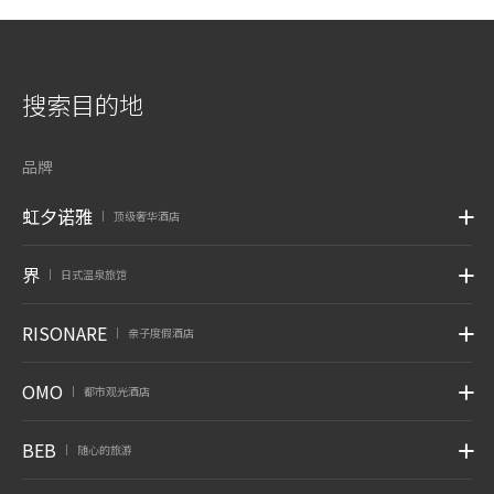
搜索目的地
品牌
虹夕诺雅
顶级奢华酒店
|
界
日式温泉旅馆
|
RISONARE
亲子度假酒店
|
OMO
都市观光酒店
|
BEB
随心的旅游
|