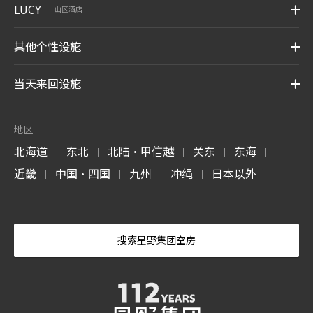
LUCY
山区酒店
|
其他个性设施
当天来回设施
地区
北海道
东北
北陆・甲信越
关东
东海
|
|
|
|
|
近畿
中国・四国
九州
冲绳
日本以外
|
|
|
|
搜索星野集团空房