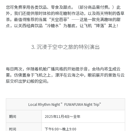
您可免费享用各类饮品、零食及甜点。（部分商品需付费。）此
外，我们还提供限时体验的棉花糖制作活动，以及雨天特制的香草
茶。最值得推荐的当属“天空芭菲”——这是一款充满趣味的甜
点，以关西经典饮品“冷糖水”为基底，让飞机“降落”其上！
3. 沉浸于空中之旅的特别演出
每日两次，伴随着机舱广播风格的开始提示音，会场内将生成云
雾。仿佛置身于飞机之上，漂浮在云海之中，眼前展开的景致与云
层交织出梦幻般的空间。
Local Rhythm Night ”FUWAFUWA Night Trip”
期间
2025年11月4日～全年
时间
下午6:00～晚上9:00