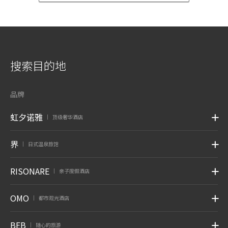
搜索目的地
品牌
虹夕诺雅
顶级奢华酒店
|
界
日式温泉旅馆
|
RISONARE
亲子度假酒店
|
OMO
都市观光酒店
|
BEB
随心的旅游
|