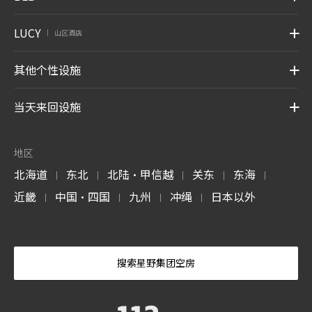
LUCY
山区酒店
|
其他个性设施
当天来回设施
地区
北海道
东北
北陆・甲信越
关东
东海
|
|
|
|
|
近畿
中国・四国
九州
冲绳
日本以外
|
|
|
|
搜索星野集团空房