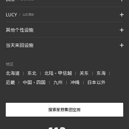
LUCY
山区酒店
|
其他个性设施
当天来回设施
地区
北海道
东北
北陆・甲信越
关东
东海
|
|
|
|
|
近畿
中国・四国
九州
冲绳
日本以外
|
|
|
|
搜索星野集团空房