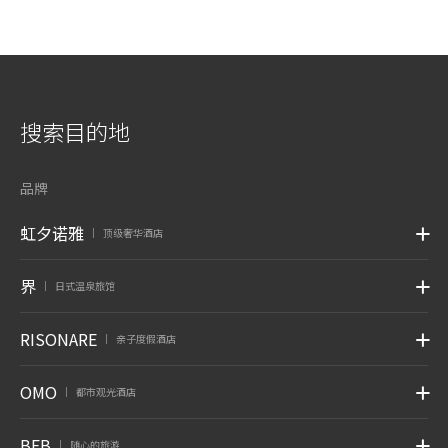
搜索目的地
品牌
虹夕诺雅
顶级奢华酒店
|
界
日式温泉旅馆
|
RISONARE
亲子度假酒店
|
OMO
都市观光酒店
|
BEB
随心的旅游
|