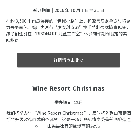
举办期间｜2026 年 10 月 1 日至 31 日
在约 3,500 个南瓜装饰的“青椒小路”上，将贩售限定拿铁与巧克
力丹麦面包。餐厅内则有“魔女甜点师”携手特制蛋糕惊喜现身，
孩子们还能在“RISONARE 儿童工作室”体验制作期間限定的美
味甜点！
详情请点击此处
Wine Resort Christmas
举办期间: 12月
我们将举办**“Wine Resort Christmas”，届时将陈列由葡萄酒
瓶**升级改造而成的圣诞树。这是一场让您尽情享受葡萄酒酿造胜
地——山梨县独有的圣诞节的活动。