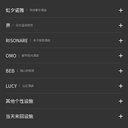
虹夕诺雅
顶级奢华酒店
|
界
日式温泉旅馆
|
RISONARE
亲子度假酒店
|
OMO
都市观光酒店
|
BEB
随心的旅游
|
LUCY
山区酒店
|
其他个性设施
当天来回设施