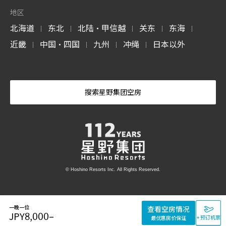
地区
北海道
东北
北陆・甲信越
关东
东海
|
|
|
|
|
近畿
中国・四国
九州
冲绳
日本以外
|
|
|
|
搜索星野集团空房
© Hoshino Resorts Inc. All Rights Reserved.
一晚一位
查看空房情况
JPY
8,000
–
+ 预订机票
最优惠房价保证