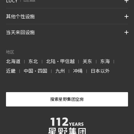
LUCY
山区酒店
|
其他个性设施
当天来回设施
地区
北海道
东北
北陆・甲信越
关东
东海
|
|
|
|
|
近畿
中国・四国
九州
冲绳
日本以外
|
|
|
|
搜索星野集团空房