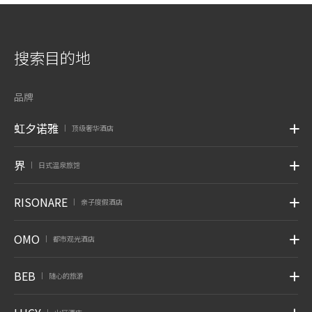
搜索目的地
品牌
虹夕诺雅
顶级奢华酒店
|
界
日式温泉旅馆
|
RISONARE
亲子度假酒店
|
OMO
都市观光酒店
|
BEB
随心的旅游
|