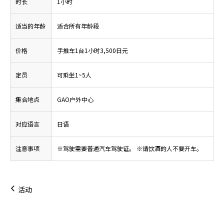
时长
1小时
适当的年龄
适合所有年龄段
价格
手推车1台1小时3,500日元
定员
可乘坐1~5人
集合地点
GAO户外中心
对应语言
日语
注意事项
※驾驶需要普通汽车驾驶证。 ※请饮酒的人不要开车。
活动