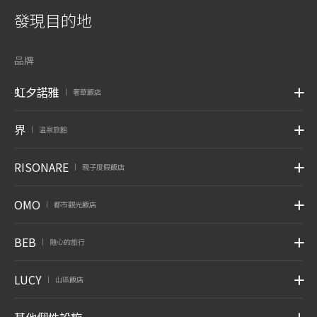
發現目的地
品牌
虹夕諾雅
奢華飯店
|
界
溫泉旅館
|
RISONARE
親子度假飯店
|
OMO
都市觀光飯店
|
BEB
随心的旅行
|
LUCY
山區飯店
|
其他個性設施