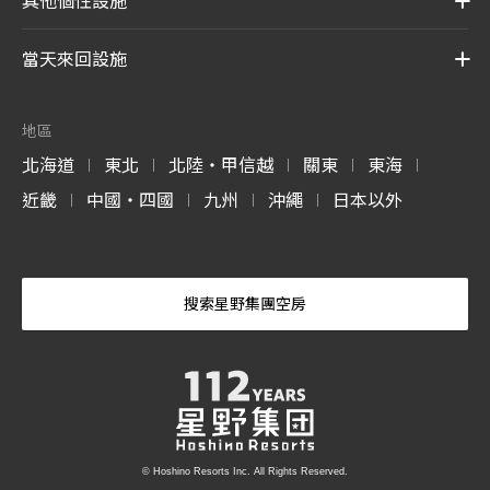
當天來回設施
地區
北海道
東北
北陸・甲信越
關東
東海
|
|
|
|
|
近畿
中國・四國
九州
沖繩
日本以外
|
|
|
|
搜索星野集團空房
© Hoshino Resorts Inc. All Rights Reserved.