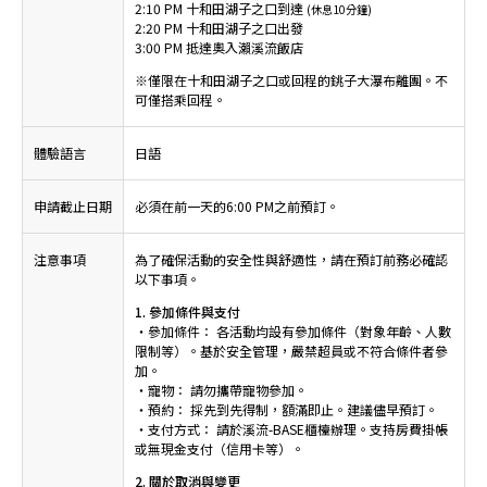
2:10 PM 十和田湖子之口到達
(休息10分鐘)
2:20 PM 十和田湖子之口出發
3:00 PM 抵達奧入瀨溪流飯店
※僅限在十和田湖子之口或回程的銚子大瀑布離團。不
可僅搭乘回程。
體驗語言
日語
申請截止日期
必須在前一天的6:00 PM之前預訂。
注意事項
為了確保活動的安全性與舒適性，請在預訂前務必確認
以下事項。
1. 參加條件與支付
・參加條件： 各活動均設有參加條件（對象年齡、人數
限制等）。基於安全管理，嚴禁超員或不符合條件者參
加。
・寵物： 請勿攜帶寵物參加。
・預約： 採先到先得制，額滿即止。建議儘早預訂。
・支付方式： 請於溪流-BASE櫃檯辦理。支持房費掛帳
或無現金支付（信用卡等）。
2. 關於取消與變更