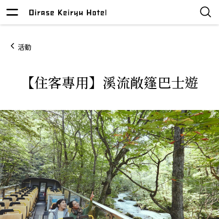
活動
【住客專用】溪流敞篷巴士遊