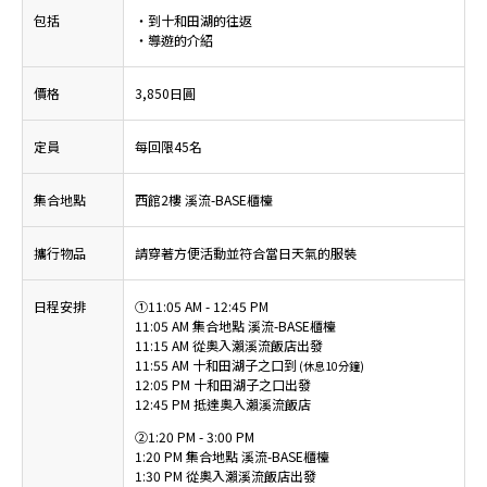
包括
・到十和田湖的往返
・導遊的介紹
價格
3,850日圓
定員
每回限45名
集合地點
西館2樓 溪流-BASE櫃檯
攜行物品
請穿著方便活動並符合當日天氣的服裝
日程安排
①11:05 AM - 12:45 PM
11:05 AM 集合地點 溪流-BASE櫃檯
11:15 AM 從奧入瀨溪流飯店出發
11:55 AM 十和田湖子之口到
(休息10分鐘)
12:05 PM 十和田湖子之口出發
12:45 PM 抵達奧入瀨溪流飯店
②1:20 PM - 3:00 PM
1:20 PM 集合地點 溪流-BASE櫃檯
1:30 PM 從奧入瀨溪流飯店出發