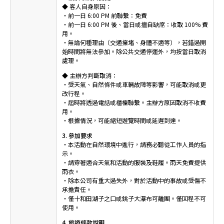
◆ 客人自身原因：
・前一日 6:00 PM 前聯繫：免費
・前一日 6:00 PM 後、當日或擅自缺席：收取 100% 費
用。
・無論何種理由（交通擁堵、身體不適等），若錯過開
始時間將無法參加。除公共交通停運外，均按當日取消
處理。
◆ 主辦方判斷取消：
・受天氣、自然條件或車輛故障等影響，可能取消或更
改行程。
・屆時將透過電話或櫃檯聯繫。主辦方原因取消不收費
用。
・根據情況，可能縮短遊覽時間或延遲到達。
3. 參加要求
・本活動在自然環境中進行，請務必聽從工作人員的指
示。
・請穿著適合天氣和活動的服裝及鞋履。雨天免費提供
雨衣。
・除本公司有重大過失外，對於活動中的事故或受傷不
承擔責任。
・僅十和田湖子之口或銚子大瀑布可離團。僅回程不可
使用。
4. 旅遊條款說明