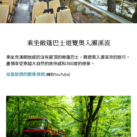
乘坐敞篷巴士遊覽奧入瀨溪流
乘坐充滿開放感的沒有屋頂的敞篷巴士，周遊奧入瀨溪流的旅行。
盡情享受穿越大自然的爽快感和360度的絕景。
這是旅遊的圖像視頻
(轉到YouTube)