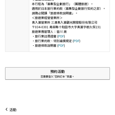
本行程為「募集型企劃旅行」（團體旅遊）。
適用於日本旅行業約款（募集型企劃旅行契約之部）。
請務必閱讀「旅遊條款說明書」。
＜旅遊業經營營業所＞
奧入瀨營業所 三澤奧入瀨觀光開發股份有限公司
〒034-0301 青森縣十和田市大字奧瀨字栃久保231
旅遊業務管理人：皆川 潤
・旅行業註冊證書 (
PDF
)
・旅行業約款、特別補償規定 (
PDF
)
・旅遊條款說明書 (
PDF
)
預約活動
您需要登入"您的訂单 "頁面。
活動