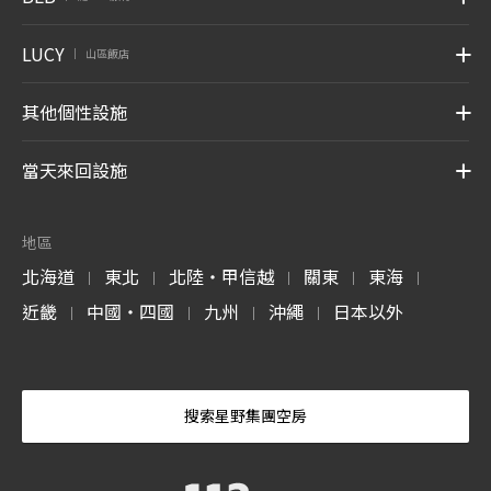
LUCY
山區飯店
|
其他個性設施
當天來回設施
地區
北海道
東北
北陸・甲信越
關東
東海
|
|
|
|
|
近畿
中國・四國
九州
沖繩
日本以外
|
|
|
|
搜索星野集團空房