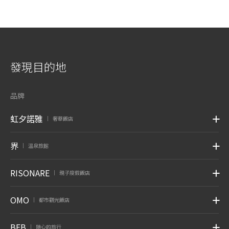
發現目的地
品牌
虹夕諾雅
奢華飯店
|
界
溫泉旅館
|
RISONARE
親子度假飯店
|
OMO
都市觀光飯店
|
BEB
随心的旅行
|