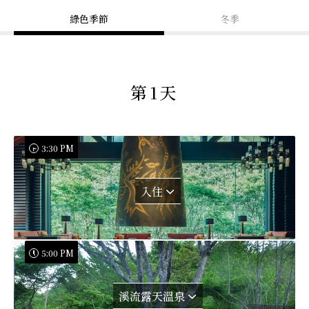
綠色季節
冬季
第1天
3:30 PM
入住
5:00 PM
溪流露天溫泉