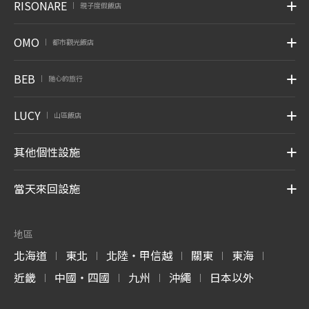
RISONARE
親子度假飯店
|
OMO
都市觀光飯店
|
BEB
随心的旅行
|
LUCY
山區飯店
|
其他個性設施
當天來回設施
地區
北海道
東北
北陸・甲信越
關東
東海
|
|
|
|
|
近畿
中國・四國
九州
沖繩
日本以外
|
|
|
|