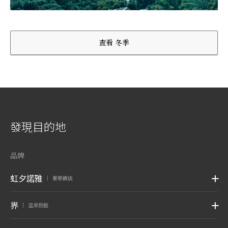
查看 冬季
發現目的地
品牌
虹夕諾雅
奢華飯店
|
界
溫泉旅館
|