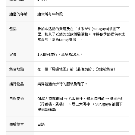
適當的年齡
適合所有年齡段
包括
參加本活動的費用及在「するがや(surugaya)祇園下
里」和菓子老鋪的試飲體驗活動。 ＊將依季節提供冰或
常溫的「あめ(ame)甜湯」。
定員
1人即可成行，至多為10人。
集合地點
在一樓「周邊地圖」前（最晚請於 5 分鐘前集合）
攜行物品
請穿著適合步行的服裝及鞋子。
日程安排
OMO5 京都祇園 → 八坂神社・知恩院門前 → 祇園白川
（行者橋・巽橋） → 辰巳大明神 → Surugaya 祇園下
里
※當地解散
體驗語言
日語