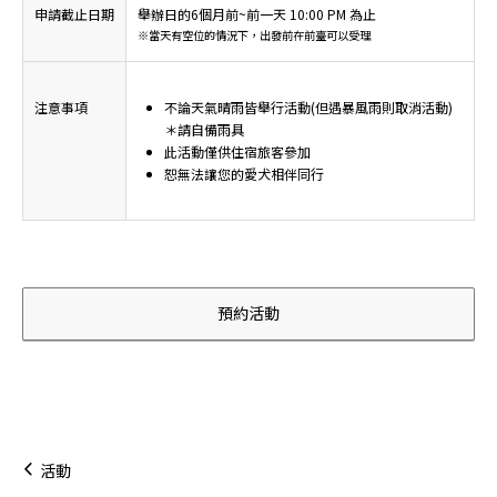
申請截止日期
舉辦日的6個月前~前一天 10:00 PM 為止
※當天有空位的情況下，出發前在前臺可以受理
注意事項
不論天氣晴雨皆舉行活動(但遇暴風雨則取消活動)
＊請自備雨具
此活動僅供住宿旅客參加
恕無法讓您的愛犬相伴同行
預約活動
活動