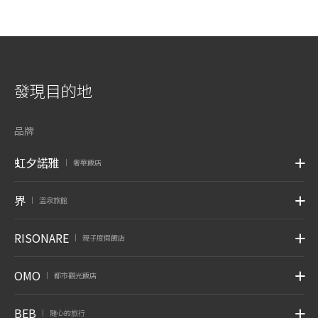
發現目的地
品牌
虹夕諾雅
奢華飯店
|
界
溫泉旅館
|
RISONARE
親子度假飯店
|
OMO
都市觀光飯店
|
BEB
随心的旅行
|