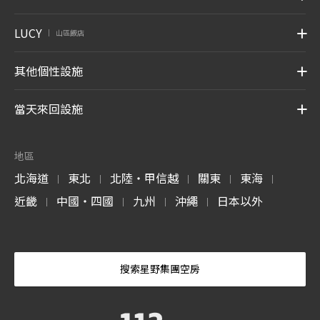
LUCY
山區飯店
|
其他個性設施
當天來回設施
地區
北海道
東北
北陸・甲信越
關東
東海
|
|
|
|
|
近畿
中國・四國
九州
沖繩
日本以外
|
|
|
|
搜索星野集團空房