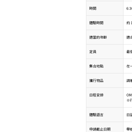
時間
6:
體驗時間
約 
適當的年齡
適
定員
最低
集合地點
在
攜行物品
請
日程安排
O
※
體驗語言
日
申請截止日期
舉辦