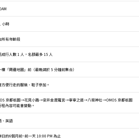
30AM
1 小時
合所有年齡段
成行人數 1 人，名額最多 15 人
一樓「周邊地圖」前（最晚請於 5 分鐘前集合）
著方便行走的服裝、鞋子參加。
MO5 京都祇園→花見小路→安井金毘羅宮→寧寧之道→八坂神社→OMO5 京都祇園
行程內容可能會變動。
語、英語
日的6個月前~前一天 10:00 PM 為止