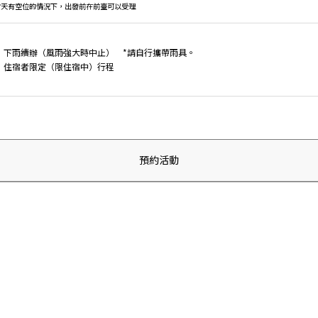
當天有空位的情況下，出發前在前臺可以受理
下雨續辦（風雨強大時中止） *請自行攜帶雨具。
住宿者限定（限住宿中）行程
預約活動