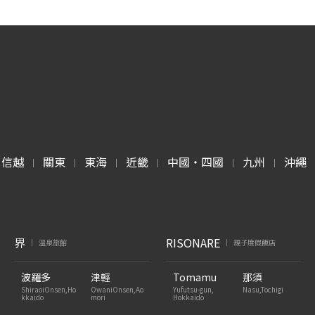
甲信越
關東
東海
近畿
中國・四國
九州
沖繩
|
|
|
|
|
|
界
RISONARE
溫泉旅館
親子度假飯店
|
|
波羅多
津輕
Tomamu
那須
ShiraoiOnsen,Ho
OwaniOnsen,Ao
Yufutsu-gun,
Nasu,Tochigi
kkaido
mori
Hokkaido