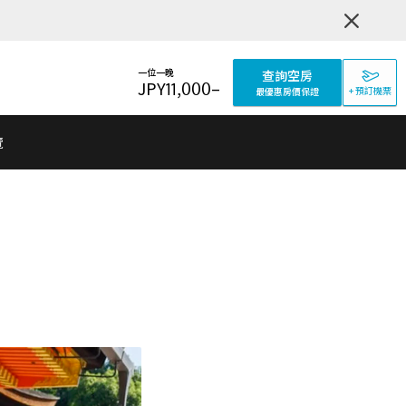
一位一晚
查詢空房
JPY
11,000
–
+ 預訂機票
最優惠房價保證
覽