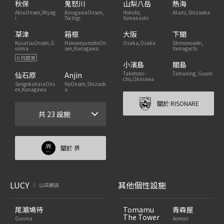
秋保
鬼怒川
山梨八岳
熱海
AkiuOnsen,Miyag
KinugawaOnsen,
Hokuto,
Atami,Shizuoka
i
Tochigi
Yamanashi
草津
箱根
大阪
下關
KusatsuOnsen,G
HakoneyumotoOn
Osaka,Osaka
Shimonoseki,
unma
sen,Kanagawa
Yamaguchi
6 月開業
小濱島
關島
Taketomi-
Tamuning, Guam
仙石原
Anjin
cho,Okinawa
SengokuharaOns
ItoOnsen,Shizuok
en,Kanagawa
a
關於 RISONARE
共 23 設施
關於 界
LUCY
其他個性設施
山區飯店
|
尾瀨鳩待
Tomamu
青森屋
The Tower
Gunma
Aomori