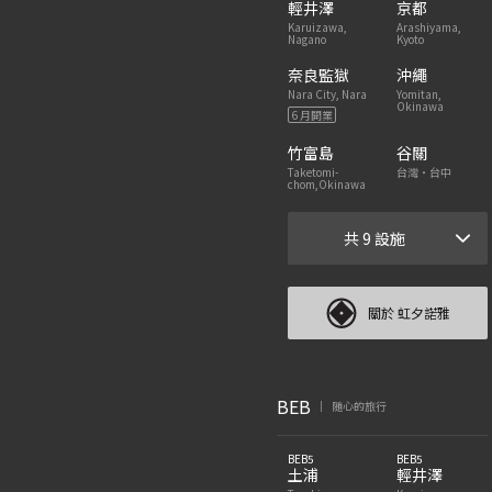
輕井澤
京都
Karuizawa,
Arashiyama,
Nagano
Kyoto
奈良監獄
沖繩
Nara City, Nara
Yomitan,
Okinawa
6 月開業
竹富島
谷關
Taketomi-
台灣・台中
chom,Okinawa
共 9 設施
關於 虹夕諾雅
BEB
随心的旅行
|
BEB5
BEB5
土浦
輕井澤