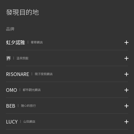
發現目的地
品牌
虹夕諾雅
奢華飯店
|
界
溫泉旅館
|
RISONARE
親子度假飯店
|
OMO
都市觀光飯店
|
BEB
随心的旅行
|
LUCY
山區飯店
|