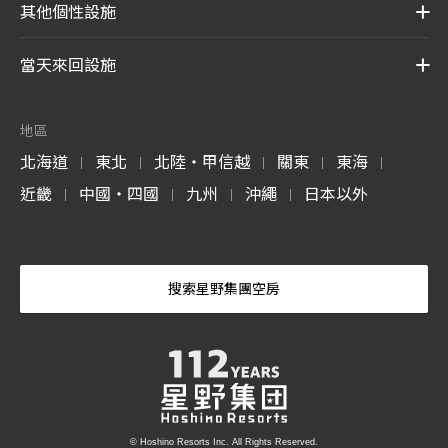
其他個性設施
當天來回設施
地區
北海道
東北
北陸・甲信越
關東
東海
|
|
|
|
|
近畿
中國・四國
九州
沖繩
日本以外
|
|
|
|
搜索星野集團空房
© Hoshino Resorts Inc. All Rights Reserved.