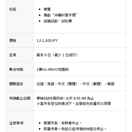
包括
導覽
獨創“沖繩料理手冊”
店鋪試飲、試吃費
價格
1人1,000JPY
定員
最多 8 位（最少 1 位成行）
集合地點
1樓Go-KINJO地圖前
體驗語言
日語、英語、中文（簡體）、中文（繁體）、韓語
申請截止日期
舉辦日的6個月前~当天 8:00 AM 為止
※當天有空位的情況下，出發前在前臺可以受理
注意事項
根據天氣，有時會中止。
那霸市第一牧誌公設市場的休館日停止。