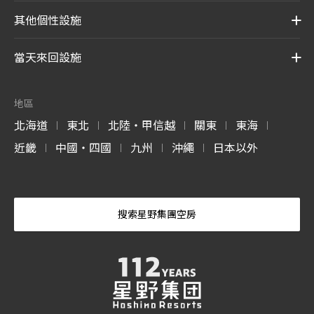
其他個性設施
當天來回設施
地區
北海道
東北
北陸・甲信越
關東
東海
|
|
|
|
|
近畿
中國・四國
九州
沖繩
日本以外
|
|
|
|
搜索星野集團空房