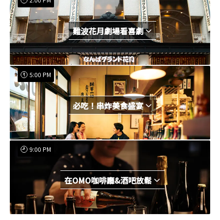
難波花月劇場看喜劇
5:00 PM
必吃！串炸美食盛宴
9:00 PM
在OMO咖啡廳&酒吧放鬆