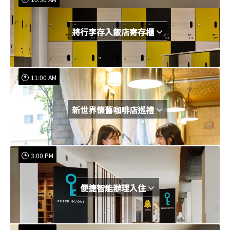
將行李存入飯店寄存櫃
11:00 AM
新世界懷舊咖啡店巡禮
3:00 PM
便捷智能辦理入住