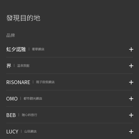
發現目的地
品牌
虹夕諾雅
奢華飯店
|
界
溫泉旅館
|
RISONARE
親子度假飯店
|
OMO
都市觀光飯店
|
BEB
随心的旅行
|
LUCY
山區飯店
|