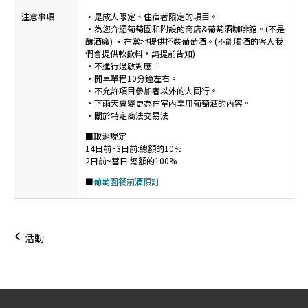
注意事項
·是成人限定、住宿者限定的項目。
·為您介紹葡萄園和附設的商店&葡萄酒咖啡館。(不是
釀酒廠) ·在當地提供杯裝葡萄酒。(不能喝酒的客人我
們會提供軟飲料，請提前告知)
·不進行過敏對應。
·開車單程10分鐘左右。
·不允許項目參加者以外的人同行。
·下雨天會變更為在室內享用葡萄酒的內容。
·關於特定商法交易法
■取消規定
14日前~3日前:總額的10%
2日前~當日:總額的100%
■
葡萄園餐前酒預訂
活動