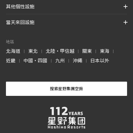
其他個性設施
當天來回設施
地區
北海道
東北
北陸・甲信越
關東
東海
|
|
|
|
|
近畿
中國・四國
九州
沖繩
日本以外
|
|
|
|
搜索星野集團空房