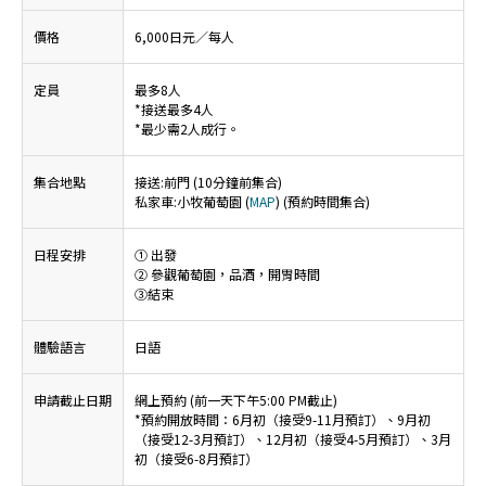
價格
6,000日元／每人
定員
最多8人
*接送最多4人
*最少需2人成行。
集合地點
接送:前門 (10分鐘前集合)
私家車:小牧葡萄園 (
MAP
) (預約時間集合)
日程安排
① 出發
② 參觀葡萄園，品酒，開胃時間
➂結束
體驗語言
日語
申請截止日期
網上預約 (前一天下午5:00 PM截止)
*預約開放時間：6月初（接受9-11月預訂）、9月初
（接受12-3月預訂）、12月初（接受4-5月預訂）、3月
初（接受6-8月預訂）