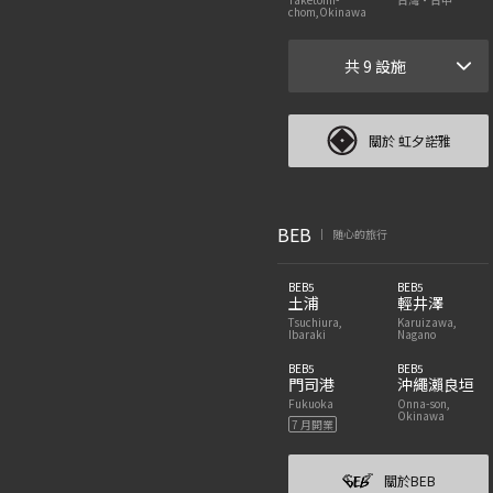
chom,Okinawa
共 9 設施
關於 虹夕諾雅
BEB
随心的旅行
|
BEB5
BEB5
土浦
輕井澤
Tsuchiura,
Karuizawa,
Ibaraki
Nagano
BEB5
BEB5
門司港
沖繩瀨良垣
Fukuoka
Onna-son,
Okinawa
7 月開業
關於BEB