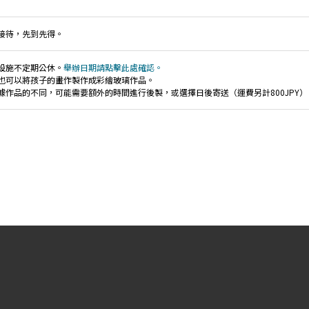
接待，先到先得。
設施不定期公休。
舉辦日期請點擊此處確認。
也可以將孩子的畫作製作成彩繪玻璃作品。
據作品的不同，可能需要額外的時間進行後製，或選擇日後寄送（運費另計800JPY）