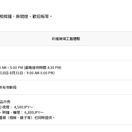
相框鐘、房間燈、歡迎板等。
彩繪玻璃工藝體驗
0 AM – 5:00 PM (最晚接待時間 4:30 PM)
18日-8月31日：9:00 AM-5:00 PM）
所有年齡段
作品示例
夜燈： 4,500JPY～
時鐘、檯燈： 6,800JPY～
種類（相框、鏡子等）也同時提供。