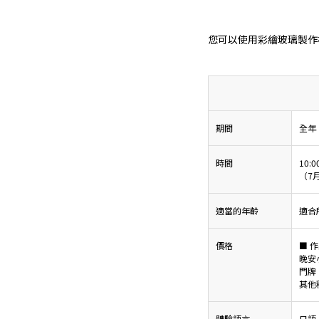
您可以使用彩繪玻璃製作
期間
全年
時間
10:0
（7月
適當的年齡
適合
價格
■ 
晚安小
門牌、
其他
體驗語言
日語