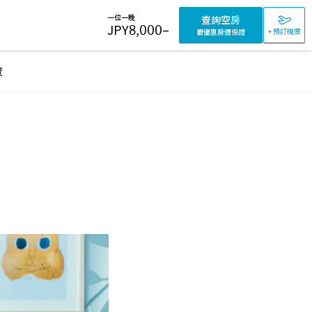
一位一晚
查詢空房
JPY
8,000
–
+ 預訂機票
最優惠房價保證
覽