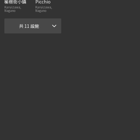
榆樹街小鎮
Picchio
Karuizawa,
Karuizawa,
Nagano
Nagano
共 11 設施