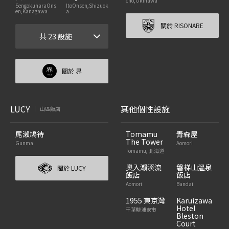
cho,Okinawa
SengokuharaOns
ItoOnsen,Shizuok
en,Kanagawa
a
關於 RISONARE
共 23 設施
關於 界
LUCY
其他個性設施
山區飯店
|
尾瀨鳩待
Tomamu
青森屋
The Tower
Gunma
Aomori
Tomamu, 北海道
奧入瀨溪流
磐梯山溫泉
關於 LUCY
飯店
飯店
Aomori
Bandai
1955 東京灣
Karuizawa
Hotel
千葉縣浦安市
Bleston
Court