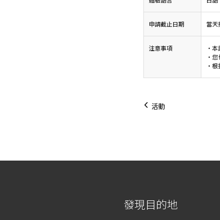
申請截止日期
當天
注意事項
・本
・您
・根
活動
發現目的地