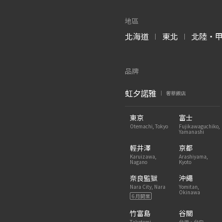
地區
北海道
東北
北陸・
|
|
品牌
虹夕諾雅
奢華飯店
|
東京
富士
Otemachi, Tokyo
Fujikawaguchiko,
Yamanashi
輕井澤
京都
Karuizawa,
Arashiyama,
Nagano
Kyoto
奈良監獄
沖繩
Nara City, Nara
Yomitan,
Okinawa
6 月開業
竹富島
谷關
Taketomi-
台灣・台中