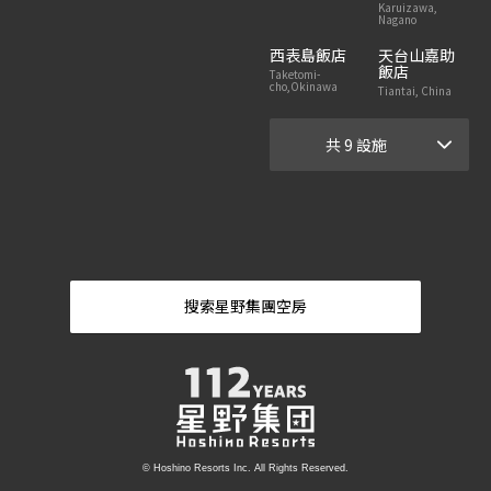
Karuizawa,
Nagano
西表島飯店
天台山嘉助
飯店
Taketomi-
cho,Okinawa
Tiantai, China
共 9 設施
搜索星野集團空房
© Hoshino Resorts Inc. All Rights Reserved.