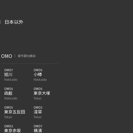
日本以外
|
OMO
都市觀光飯店
|
OMO7
OMO5
旭川
小樽
Hokkaido
Hokkaido
OMO5
OMO5
函館
東京大塚
Hokkaido
Tokyo
OMO5
OMO3
東京五反田
淺草
Tokyo
Tokyo
OMO3
OMO7
東京赤坂
橫濱