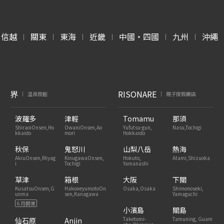
甲信越
關東
東海
近畿
中國・四國
九州
沖繩
|
|
|
|
|
|
界
RISONARE
溫泉旅館
親子度假飯店
|
|
波羅多
津輕
Tomamu
那須
ShiraoiOnsen,Ho
OwaniOnsen,Ao
Yufutsu-gun,
Nasu,Tochigi
kkaido
mori
Hokkaido
秋保
鬼怒川
山梨八岳
熱海
AkiuOnsen,Miyag
KinugawaOnsen,
Hokuto,
Atami,Shizuoka
i
Tochigi
Yamanashi
草津
箱根
大阪
下關
KusatsuOnsen,G
HakoneyumotoOn
Osaka,Osaka
Shimonoseki,
unma
sen,Kanagawa
Yamaguchi
6 月開業
小濱島
關島
Taketomi-
Tamuning, Guam
仙石原
Anjin