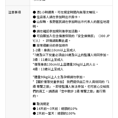
注意事項
● 憑1小時通票，可在規定時間內無限次暢玩。
● 住店客人請在參加時出示房卡。
● 山梨縣、長野居民請在參加時出示代表人的居住地證
明。
● 請在確認參加規則後參加活動。
● 可自願加入包含傷害保險的「安全俱樂部」（300 JP
Y/人）。 詳情請點擊此處。
■ 按等級劃分的參加條件
1-2級：身高110cm以上至成人
*7歲及以下兒童必須由16歲及以上的監護人陪同參加。
3級：11歲以上至成人
*僅限身高130cm以上且體重30kg以上的人士。
4級：13歲以上至成人
*體重90kg以上人士及孕婦請勿參加。
*【關於僅限兒童參加】 我們提供由工作人員陪同的「1
級 導覽之旅」。即使監護人無法參加，也可放心交給我
們的員工。請透過「空中散步 1級 導覽之旅」進行預
約。
■ 取消規定
● 14天前～3天前：總額的10%
● 2天前～當天：總額的100%