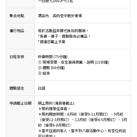
一日遊:5,000JPY/1名
集合地點
酒店內 森的空中散步會場
攜行物品
易於活動且弄髒也無妨的服裝。
*長褲、襪子、運動鞋為必備品。
*建議您戴上手套
日程安排
所需時間 (75分鐘)
① 現場受理、安全器具佩戴、說明 (15分鐘)
② 體驗 (60分鐘)
③ 結束
體驗語言
日語
申請截止日期
網上預約 (滿員後截止)
＊預約僅限住宿者。
＊預約開放時間：6月初（接受9-11月預訂）、9月初
（接受12-3月預訂）、12月初（接受4-5月預訂）、3月
初（接受6-8月預訂）
＊當天往返的客人，當天到八嶽活動中心，有空位的話
可以參加。