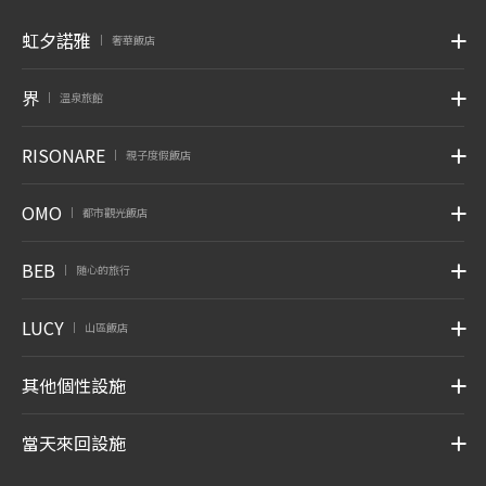
虹夕諾雅
奢華飯店
|
界
溫泉旅館
|
RISONARE
親子度假飯店
|
OMO
都市觀光飯店
|
BEB
随心的旅行
|
LUCY
山區飯店
|
其他個性設施
當天來回設施