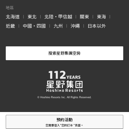
地區
北海道
東北
北陸・甲信越
關東
東海
|
|
|
|
|
近畿
中國・四國
九州
沖繩
日本以外
|
|
|
|
搜索星野集團空房
© Hoshino Resorts Inc. All Rights Reserved.
預約活動
您需要登入"您的訂单 "頁面。