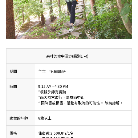
森林的空中漫步(級別1 -4)
期間
全年
*休館日除外
時間
9:15 AM - 4:30 PM
*根據季節有變動
*雨天照常進行，暴風雨中止
* 因降雪或積雪，活動有取消的可能性。 敬請諒解。
適當的年齡
8歲以上
價格
住宿者:3,500JPY/1名