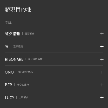
發現目的地
品牌
虹夕諾雅
奢華飯店
|
界
溫泉旅館
|
RISONARE
親子度假飯店
|
OMO
都市觀光飯店
|
BEB
随心的旅行
|
LUCY
山區飯店
|