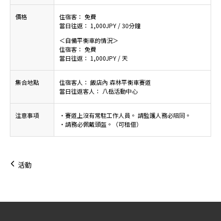
價格
住宿客： 免費
當日往返： 1,000JPY / 30分鐘
＜自備平衡車的情況＞
住宿客： 免費
當日往返： 1,000JPY / 天
集合地點
住宿客人： 飯店內 森林平衡車賽道
當日往返客人： 八岳活動中心
注意事項
・賽道上沒有常駐工作人員。 請監護人務必陪同。
・請務必佩戴頭盔。（可租借）
活動