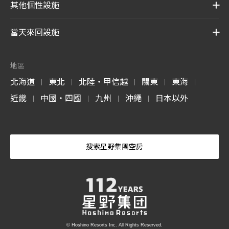
其他個性設施
當天來回設施
地區
北海道
東北
北陸・甲信越
關東
東海
|
|
|
|
|
近畿
中國・四國
九州
沖繩
日本以外
|
|
|
|
搜索星野集團空房
© Hoshino Resorts Inc. All Rights Reserved.