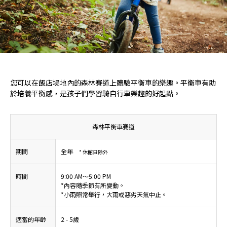
您可以在飯店場地內的森林賽道上體驗平衡車的樂趣。平衡車有助
於培養平衡感，是孩子們學習騎自行車樂趣的好起點。
森林平衡車賽道
期間
全年
* 休館日除外
時間
9:00 AM～5:00 PM
*內容隨季節有所變動。
*小雨照常舉行，大雨或惡劣天氣中止。
適當的年齡
2 - 5歲