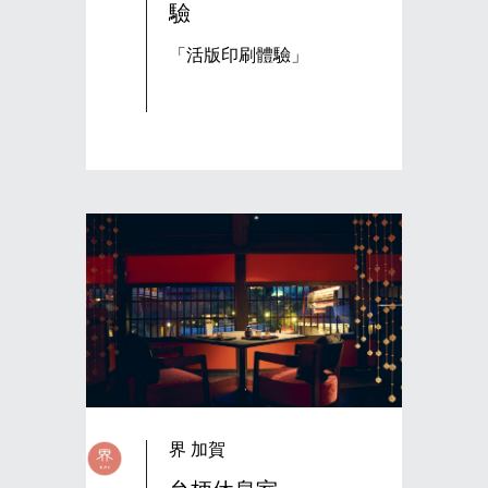
驗
「活版印刷體驗」
界 加賀