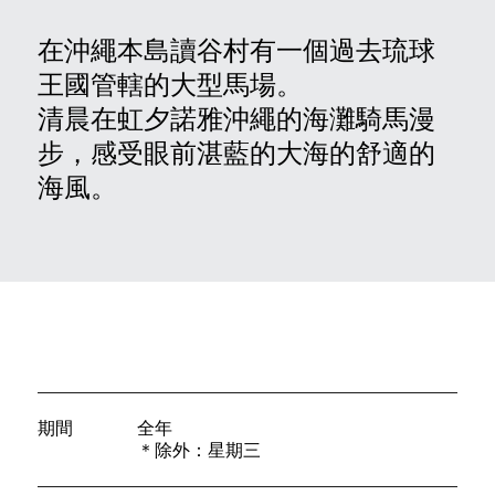
在沖繩本島讀谷村有一個過去琉球
聯絡我們
王國管轄的大型馬場。
清晨在虹夕諾雅沖繩的海灘騎馬漫
E
步，感受眼前湛藍的大海的舒適的
海風。
期間
全年
＊除外：星期三