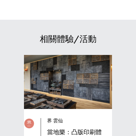
相關體驗/活動
界 雲仙
當地樂：凸版印刷體