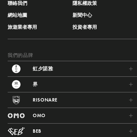
聯絡我們
隱私權政策
網站地圖
新聞中心
旅遊業者專用
投資者專用
我們的品牌
虹夕諾雅
虹夕諾雅 輕井澤
界
虹夕諾雅 東京
界 波羅多
RISONARE
虹夕諾雅 富士
界 津輕
RISONARE Tomamu
虹夕諾雅 京都
OMO
界 秋保
RISONARE 熱海
虹夕諾雅 奈良監獄
OMO7 旭川
界 藏王
BEB
RISONARE 那須
虹夕諾雅 飛鳥
OMO5 小樽