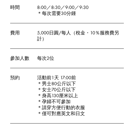
時間
8:00／8:30／9:00／9:30
＊每次需要30分鍾
費用
5,000日圓/每人（稅金・10％服務費另
計）
參加人數
每次2位
預約
活動前1天 17:00前
＊男士80公斤以下
＊女士70公斤以下
＊身高130厘米以上
＊孕婦不可參加
＊請穿方便行動的衣服
＊僅可對應英文和日文