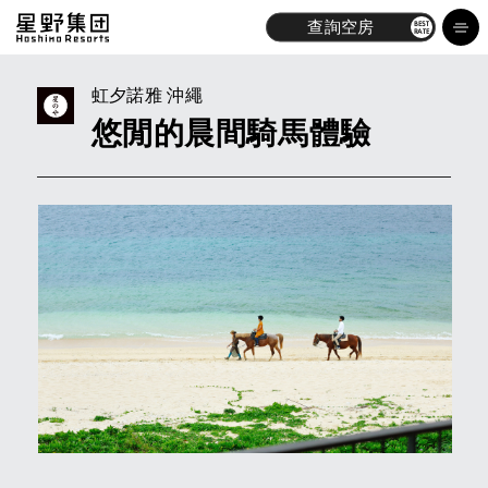
查詢空房
BEST
RATE
虹夕諾雅 沖繩
悠閒的晨間騎馬體驗
尋找飯店
品牌
體驗
最新消息
探索
關於我們