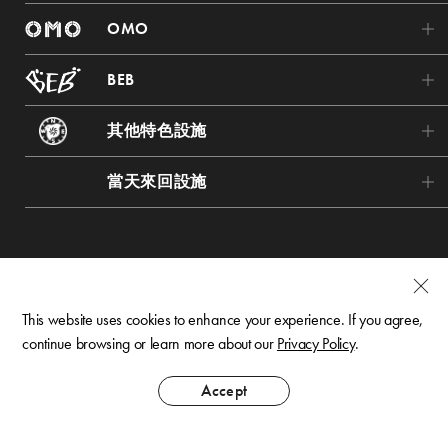
RISONARE Tomamu
虹夕諾雅 京都
OMO
界 秋保
RISONARE 熱海
虹夕諾雅 奈良監獄
OMO7 旭川
界 藏王
BEB
RISONARE 那須
虹夕諾雅 飛鳥
OMO5 小樽
界 鬼怒川
BEB5 土浦
RISONARE 山梨八岳
虹夕諾雅 沖繩
其他特色設施
OMO5 函館
界 草津
BEB5 輕井澤
RISONARE 大阪
虹夕諾雅 竹富島
Tomamu the Tower
OMO5 東京大塚
界 箱根
當天來回設施
BEB5 門司港
RISONARE 下關
虹夕諾雅 谷關
青森屋
OMO3 東京赤坂
界 仙石原
星野TOMAMU度假村
BEB5 沖繩瀨良垣
RISONARE 小濱島
虹夕諾雅 峇里島
奧入瀨溪流飯店
OMO5 東京五反田
界 Anjin
Tomamu滑雪場
RISONARE 關島
磐梯山溫泉飯店
OMO3 淺草
界 伊東
NEKOMA Mountain 滑雪場
1955 Tokyo Bay
OMO5 橫濱馬車道
This website uses cookies to enhance your experience. If you agree,
界 遠州
谷川岳 Joch
continue browsing or learn more about our
Privacy Policy
.
Karuizawa Hotel Bleston Court
OMO7 橫濱
界 阿爾卑斯
Mt.T
The Surfjack Hotel & Swim Club
© Hoshino Resorts Inc. All Rights Reserved.
OMO5 金澤片町
Accept
界 松本
蕎麥割烹 SAI
天台山嘉助飯店
OMO5 京都祇園
界 奧飛驒
輕井澤星野度假區