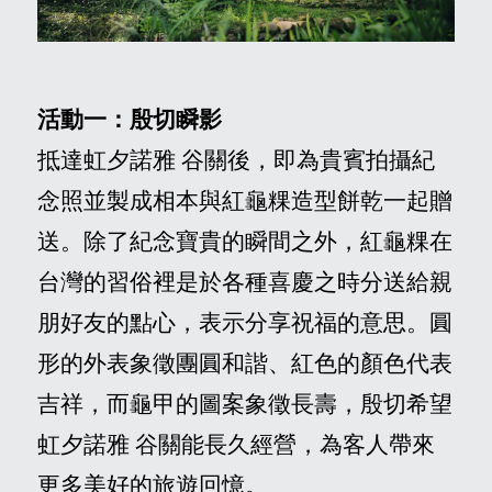
活動一：殷切瞬影
抵達虹夕諾雅 谷關後，即為貴賓拍攝紀
念照並製成相本與紅龜粿造型餅乾一起贈
送。除了紀念寶貴的瞬間之外，紅龜粿在
台灣的習俗裡是於各種喜慶之時分送給親
朋好友的點心，表示分享祝福的意思。圓
形的外表象徵團圓和諧、紅色的顏色代表
吉祥，而龜甲的圖案象徵長壽，殷切希望
虹夕諾雅 谷關能長久經營，為客人帶來
更多美好的旅遊回憶。