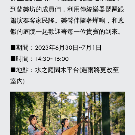
到蘭樂坊的成員們，利用傳統樂器琵琶跟
簫演奏客家民謠。樂聲伴隨著蟬鳴，和蔥
鬱的庭院一起歡迎著每一位貴賓的到來。
■期間：2023年6月30日~7月1日
■時間：14:30~16:00
■地點：水之庭園木平台(遇雨將更改至
室內)