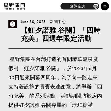
查詢空房
BEST
RATE
June 30, 2023
新聞中心
【虹夕諾雅 谷關】「四時
尋找飯店
充美」四週年限定活動
品牌
體驗
星野集團在台灣打造的首間奢華溫泉度
假村「虹夕諾雅 谷關」，於2023年6月
最新消息
30日迎來開幕四周年，為了向一路走來
探索
支持著設施的貴賓表達謝意，將舉辦「四
時充美」的系列活動。活動期間將於房內
關於我們
提供虹夕諾雅 谷關專屬的「琥珀糖禮