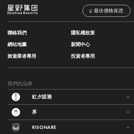
最佳價格保證
聯絡我們
隱私權政策
網站地圖
新聞中心
旅遊業者專用
投資者專用
我們的品牌
虹夕諾雅
虹夕諾雅 輕井澤
界
虹夕諾雅 東京
界 波羅多
RISONARE
虹夕諾雅 富士
界 津輕