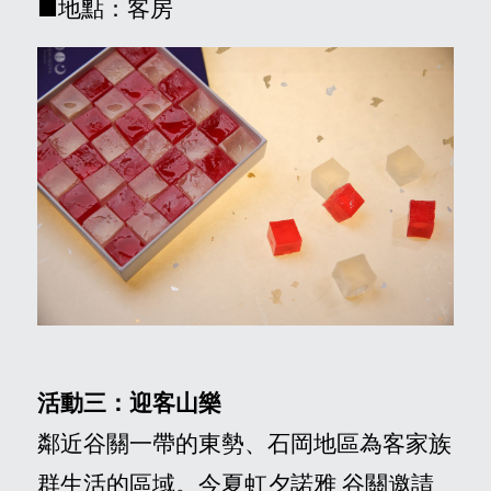
■地點：客房
活動三：迎客山樂
鄰近谷關一帶的東勢、石岡地區為客家族
群生活的區域。今夏虹夕諾雅 谷關邀請