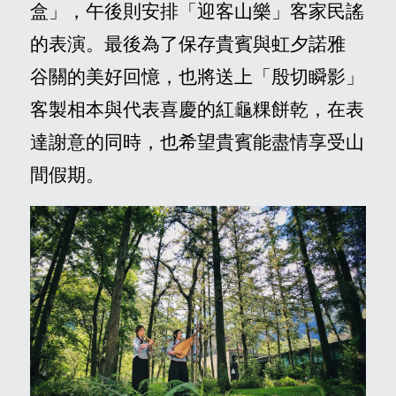
盒」，午後則安排「迎客山樂」客家民謠
聯絡我們
的表演。最後為了保存貴賓與虹夕諾雅
谷關的美好回憶，也將送上「殷切瞬影」
客製相本與代表喜慶的紅龜粿餅乾，在表
E
達謝意的同時，也希望貴賓能盡情享受山
間假期。