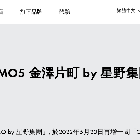
繁體中文
店
旗下品牌
體驗
English
简体中文
한국어
日本語
O5 金澤片町 by 星野
y 星野集團」, 於2022年5月20日再增一間「O