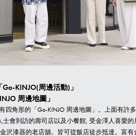
最
o-KINJO(周邊活動)」
NJO 周邊地圖」
設有四角形的「Go-KINJO 周邊地圖」。上面
士會到訪的壽司店以及小餐館, 受金澤人喜愛的
及金沢漆器的老店舖。皆可從飯店徒步抵達。富