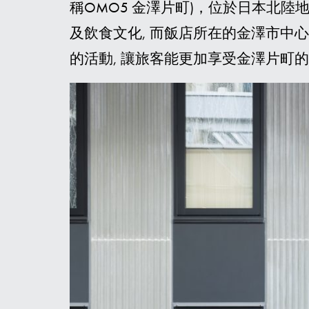
稱OMO5 金澤片町)，位於日本北
及飲食文化, 而飯店所在的金澤市中
的活動, 讓旅客能更加享受金澤片町