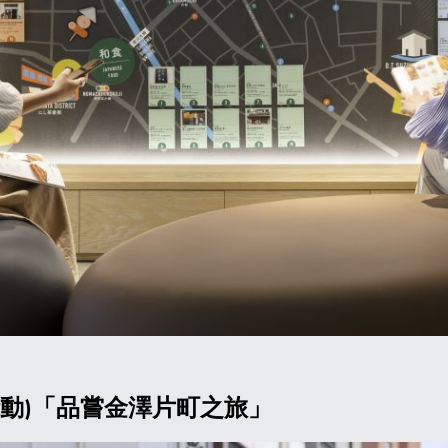
關
嚮導活動)「品嘗金澤片町之旅」