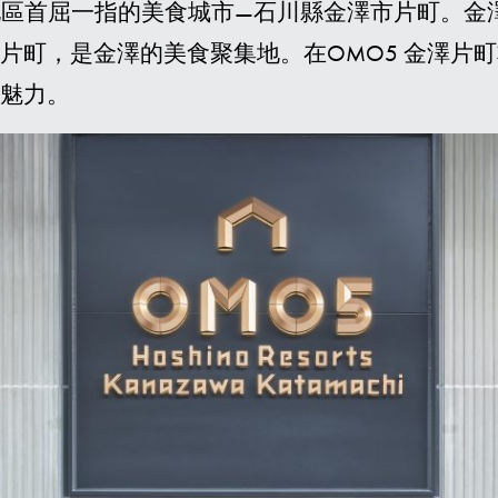
陸地區首屈一指的美食城市—石川縣金澤市片町。
心片町，是金澤的美食聚集地。在OMO5 金澤片
的魅力。