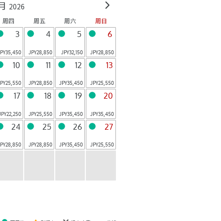
月
2026
Hokkaido
Hokkaido
周四
周五
周六
周日
OMO5
OMO5
函馆
东京大塚
3
4
5
6
Hokkaido
Tokyo
OMO5
OMO3
JPY
35,450
JPY
28,850
JPY
32,150
JPY
28,850
东京五反田
浅草
10
11
12
13
Tokyo
Tokyo
OMO3
OMO7
JPY
25,550
JPY
28,850
JPY
35,450
JPY
25,550
东京赤坂
横滨
17
18
19
20
Tokyo
Yokohama
JPY
22,250
JPY
25,550
JPY
35,450
JPY
35,450
共 18 设施
24
25
26
27
JPY
28,850
JPY
28,850
JPY
35,450
JPY
25,550
关于OMO
当天来回设施