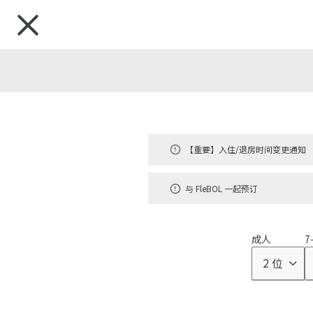
搜索目的地
【重要】入住/退房时间变更通知
地区
北海道
东北
北陆・
|
|
与 FleBOL 一起预订
品牌
成人
7
2 位
虹夕诺雅
顶级奢华酒店
|
东京
富士
Otemachi, Tokyo
Fujikawaguchiko,