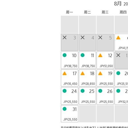
8月
Yamanashi
20
轻井泽
京都
周一
周二
周三
周四
Karuizawa,
Arashiyama,
Nagano
Kyoto
奈良监狱
冲绳
Nara City, Nara
Yomitan,
3
4
5
Okinawa
6 月开业
JPY
41,
竹富岛
谷关
10
11
12
Taketomi-
台湾・台中
chom,Okinawa
JPY
38,750
JPY
38,750
JPY
51,050
共 9 设施
17
18
19
2
JPY
35,450
JPY
28,850
JPY
25,550
JPY
25,5
24
25
26
2
关于 虹夕诺雅
JPY
25,550
JPY
25,550
JPY
25,550
JPY
32,1
31
BEB
随心的旅游
|
JPY
25,550
显示的费用是在上述条件下1人住宿1晚所需的最低住