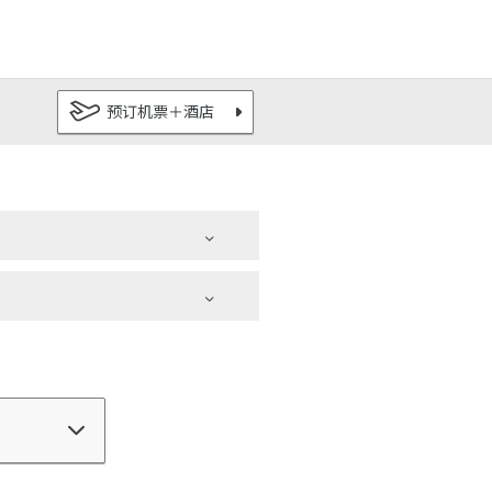
一晚一位
查看空房情况
JPY
18,950
–
+ 预订机票
最优惠房价保证
预订机票＋酒店
日本以外
|
OMO
都市观光酒店
|
OMO7
OMO5
旭川
小樽