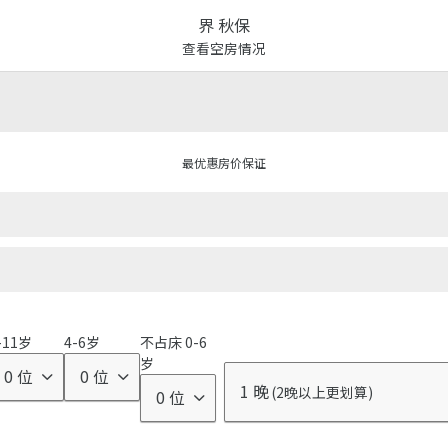
界 秋保
查看空房情况
最优惠房价保证
甲信越
关东
东海
近畿
中国・四国
九州
冲绳
|
|
|
|
|
|
-11岁
4-6岁
不占床 0-6
岁
0 位
0 位
界
RISONARE
日式温泉旅馆
亲子度假酒店
|
|
1 晚
(2晚以上更划算)
0 位
波罗多
津轻
Tomamu
那须
ShiraoiOnsen,Ho
OwaniOnsen,Ao
Yufutsu-gun,
Nasu,Tochigi