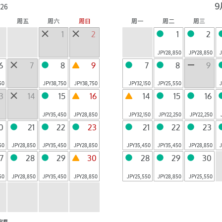
9
kkaido
mori
Hokkaido
26
秋保
鬼怒川
山梨八岳
热海
周五
周六
周日
周一
周二
周三
AkiuOnsen,Miyag
KinugawaOnsen,
Hokuto,
Atami,Shizuoka
1
2
1
2
i
Tochigi
Yamanashi
草津
箱根
大阪
下关
JPY
28,850
JPY
28,850
KusatsuOnsen,G
HakoneyumotoOn
Osaka,Osaka
Shimonoseki,
6
7
8
9
7
8
9
unma
sen,Kanagawa
Yamaguchi
6 月开业
小滨岛
关岛
150
JPY
38,750
JPY
38,750
JPY
32,150
JPY
25,550
Taketomi-
Tamuning, Guam
仙石原
Anjin
13
14
15
16
14
15
16
cho,Okinawa
SengokuharaOns
ItoOnsen,Shizuok
en,Kanagawa
a
JPY
35,450
JPY
28,850
JPY
32,150
JPY
22,250
JPY
22,250
关于 RISONARE
0
21
22
23
21
22
23
共 23 设施
50
JPY
28,850
JPY
35,450
JPY
28,850
JPY
35,450
JPY
35,450
JPY
28,850
7
28
29
30
28
29
30
关于 界
50
JPY
28,850
JPY
35,450
JPY
28,850
JPY
25,550
JPY
28,850
JPY
25,550
LUCY
其他个性设施
山区酒店
|
宿费。