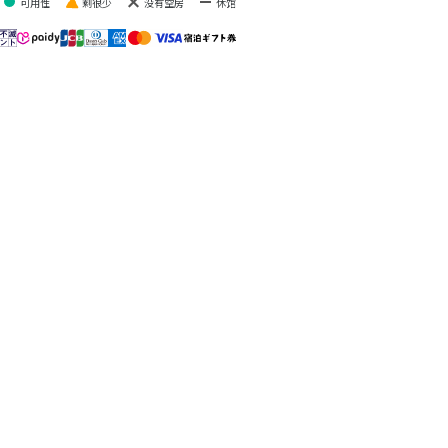
可用性
剩很少
没有空房
休馆
北海道
云海展望台
TOMAMU
Tomamu, 北海道
北海道 勇拂郡
TOMAMU滑
猫魔滑雪场
雪场
Bandai, Tohoku
Tomamu, 北海道
Mt.T
谷川岳 Joch
Minakami,
Minakami,
Gunma
Gunma
榆树街小镇
Picchio
Karuizawa,
Karuizawa,
Nagano
Nagano
共 11 设施