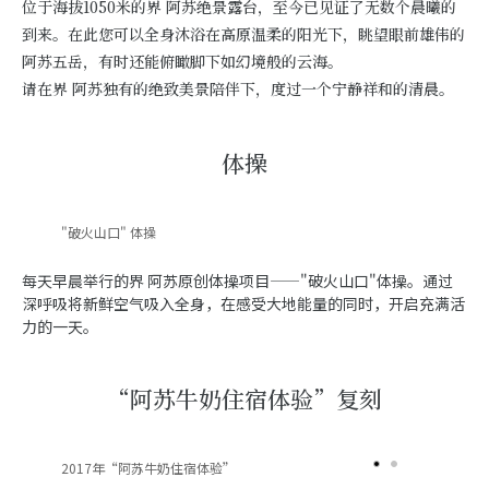
位于海拔1050米的界 阿苏绝景露台，至今已见证了无数个晨曦的
到来。在此您可以全身沐浴在高原温柔的阳光下，眺望眼前雄伟的
阿苏五岳，有时还能俯瞰脚下如幻境般的云海。
请在界 阿苏独有的绝致美景陪伴下，度过一个宁静祥和的清晨。
体操
"破火山口" 体操
每天早晨举行的界 阿苏原创体操项目——"破火山口"体操。通过
深呼吸将新鲜空气吸入全身，在感受大地能量的同时，开启充满活
力的一天。
“阿苏牛奶住宿体验”复刻
2017年“阿苏牛奶住宿体验”