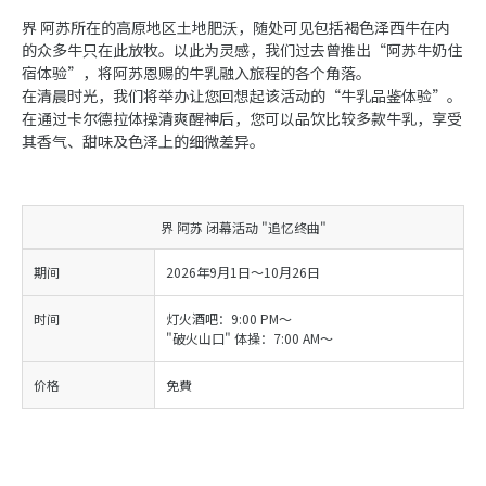
界 阿苏所在的高原地区土地肥沃，随处可见包括褐色泽西牛在内
的众多牛只在此放牧。以此为灵感，我们过去曾推出“阿苏牛奶住
宿体验”，将阿苏恩赐的牛乳融入旅程的各个角落。
在清晨时光，我们将举办让您回想起该活动的“牛乳品鉴体验”。
在通过卡尔德拉体操清爽醒神后，您可以品饮比较多款牛乳，享受
其香气、甜味及色泽上的细微差异。
界 阿苏 闭幕活动 "追忆终曲"
期间
2026年9月1日～10月26日
时间
灯火酒吧：9:00 PM～
"破火山口" 体操：7:00 AM～
价格
免費