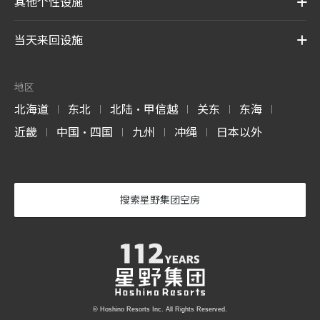
其他个性设施
当天来回设施
地区
北海道
东北
北陆・甲信越
关东
东海
|
|
|
|
|
近畿
中国・四国
九州
冲绳
日本以外
|
|
|
|
搜索星野集团空房
© Hoshino Resorts Inc. All Rights Reserved.