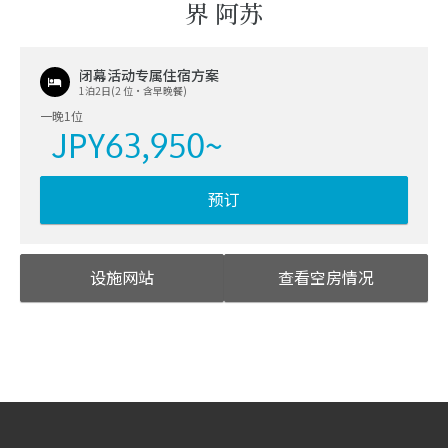
界 阿苏
闭幕活动专属住宿方案
1泊2日(2 位・含早晚餐)
一晚1位
JPY
63,950
~
预订
设施网站
查看空房情况