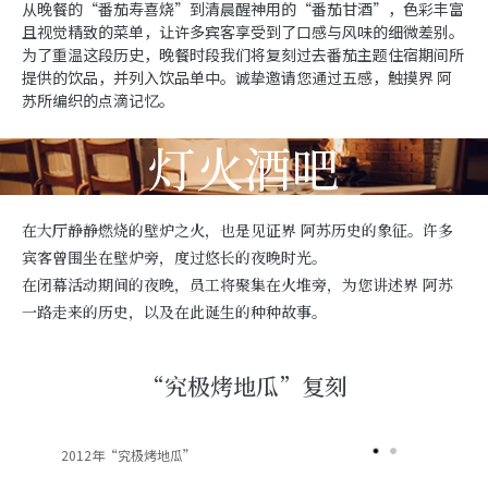
从晚餐的“番茄寿喜烧”到清晨醒神用的“番茄甘酒”，色彩丰富
且视觉精致的菜单，让许多宾客享受到了口感与风味的细微差别。
为了重温这段历史，晚餐时段我们将复刻过去番茄主题住宿期间所
提供的饮品，并列入饮品单中。诚挚邀请您通过五感，触摸界 阿
苏所编织的点滴记忆。
灯火酒吧
在大厅静静燃烧的壁炉之火，也是见证界 阿苏历史的象征。许多
宾客曾围坐在壁炉旁，度过悠长的夜晚时光。
在闭幕活动期间的夜晚，员工将聚集在火堆旁，为您讲述界 阿苏
一路走来的历史，以及在此诞生的种种故事。
“究极烤地瓜”复刻
2012年“究极烤地瓜”