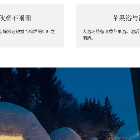
秋意不阑珊
苹果浴与
您静赏这短暂而绚烂的红叶之
大浴场特备清香苹果浴。浴后
闲适。