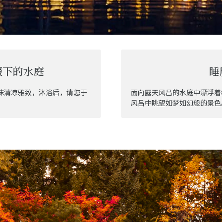
缀下的水庭
睡
抹清凉雅致，沐浴后，请您于
面向露天风吕的水庭中漂浮着
风吕中眺望如梦如幻般的景色