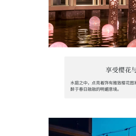
享受樱花
水庭之中，点亮着饰有雅致樱花图
醉于春日融融的明媚意境。