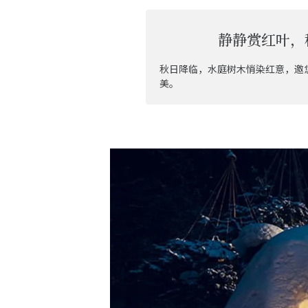
静静赏红叶，
秋日降临，水庭树木悄染红意，邀
美。