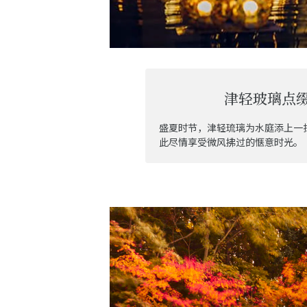
津轻玻璃点
盛夏时节，津轻琉璃为水庭添上一
此尽情享受微风拂过的惬意时光。