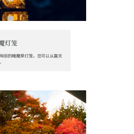
魔灯笼
绚丽的睡魔祭灯笼，您可以从露天
。