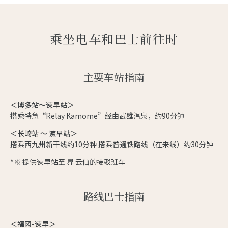
乘坐电车和巴士前往时
主要车站指南
＜博多站～谏早站＞
搭乘特急“Relay Kamome”经由武雄温泉，约90分钟
＜长崎站 ～ 谏早站＞
搭乘西九州新干线约10分钟 搭乘普通铁路线（在来线）约30分钟
*※ 提供谏早站至 界 云仙的接驳班车
路线巴士指南
＜福冈-谏早＞