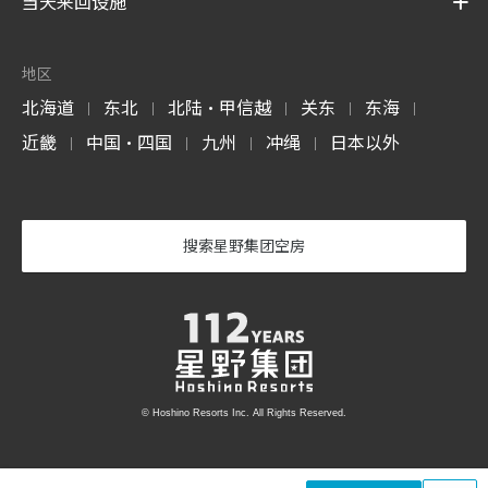
当天来回设施
地区
北海道
东北
北陆・甲信越
关东
东海
|
|
|
|
|
近畿
中国・四国
九州
冲绳
日本以外
|
|
|
|
搜索星野集团空房
© Hoshino Resorts Inc. All Rights Reserved.