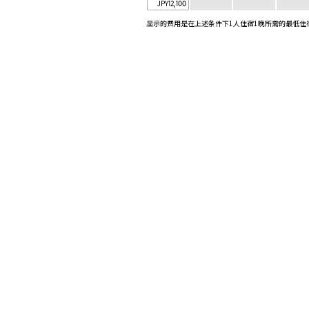
BEB
随心的旅游
|
JPY
12,100
显示的费用是在上述条件下1人住宿1晚所需的最低住
BEB5
BEB5
土浦
轻井泽
Tsuchiura,
Karuizawa,
Ibaraki
Nagano
BEB5
BEB5
门司港
冲绳濑良垣
Fukuoka
Onna-son,
Okinawa
7 月开业
关于BEB