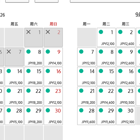
波罗多
津轻
Tomamu
那须
9
26
ShiraoiOnsen,Ho
OwaniOnsen,Ao
Yufutsu-gun,
Nasu,Tochigi
kkaido
mori
Hokkaido
周五
周六
周日
周一
周二
周三
秋保
鬼怒川
山梨八岳
热海
1
2
1
2
AkiuOnsen,Miyag
KinugawaOnsen,
Hokuto,
Atami,Shizuoka
i
Tochigi
Yamanashi
JPY
12,100
JPY
12,600
草津
箱根
大阪
下关
6
7
8
9
7
8
9
KusatsuOnsen,G
HakoneyumotoOn
Osaka,Osaka
Shimonoseki,
unma
sen,Kanagawa
Yamaguchi
6 月开业
JPY
18,200
JPY
14,100
JPY
12,100
JPY
12,100
JPY
12,600
小滨岛
关岛
13
14
15
16
14
15
16
Taketomi-
Tamuning, Guam
仙石原
Anjin
cho,Okinawa
SengokuharaOns
ItoOnsen,Shizuok
en,Kanagawa
a
100
JPY
15,100
JPY
18,200
JPY
12,100
JPY
12,100
JPY
12,100
JPY
12,600
关于 RISONARE
0
21
22
23
21
22
23
共 23 设施
00
JPY
15,100
JPY
18,200
JPY
12,100
JPY
18,200
JPY
14,600
JPY
10,500
7
28
29
30
28
29
30
关于 界
00
JPY
15,100
JPY
18,200
JPY
12,100
JPY
11,600
JPY
11,600
JPY
12,100