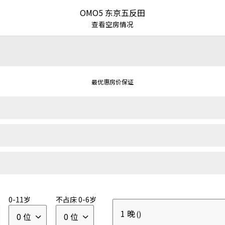
OMO5 东京五反田
查看空房情况
最优惠房价保证
甲信越
关东
东海
近畿
中国・四国
九州
冲绳
|
|
|
|
|
|
0-11岁
不占床 0-6岁
1 晚
界
RISONARE
()
日式温泉旅馆
亲子度假酒店
0 位
0 位
|
|