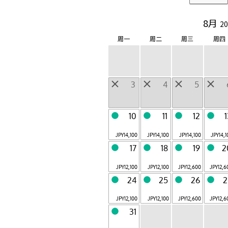
东京
富士
8月
20
Otemachi, Tokyo
Fujikawaguchiko,
Yamanashi
周一
周二
周三
周四
轻井泽
京都
Karuizawa,
Arashiyama,
Nagano
Kyoto
奈良监狱
冲绳
3
4
5
Nara City, Nara
Yomitan,
Okinawa
6 月开业
竹富岛
谷关
10
11
12
Taketomi-
台湾・台中
chom,Okinawa
JPY
14,100
JPY
14,100
JPY
14,100
JPY
14,
17
18
19
2
共 9 设施
JPY
12,100
JPY
12,100
JPY
12,600
JPY
12,6
24
25
26
2
关于 虹夕诺雅
JPY
12,100
JPY
12,100
JPY
12,600
JPY
12,6
31