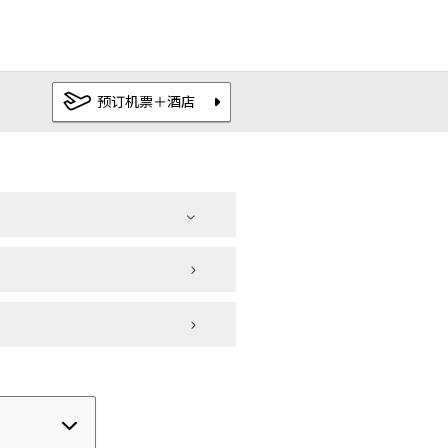
一晚一位
查看空房情况
JPY
11,000
–
预订机票＋酒店
+ 预订机票
最优惠房价保证
日本以外
|
OMO
都市观光酒店
|