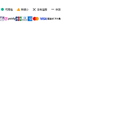
当天来回设施
可用性
剩很少
没有空房
休馆
北海道
云海展望台
TOMAMU
Tomamu, 北海道
北海道 勇拂郡
TOMAMU滑
猫魔滑雪场
雪场
Bandai, Tohoku
Tomamu, 北海道
Mt.T
谷川岳 Joch
Minakami,
Minakami,
Gunma
Gunma
榆树街小镇
Picchio
Karuizawa,
Karuizawa,
Nagano
Nagano
共 11 设施