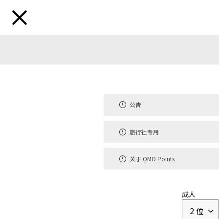
公告
搜索目的地
公告
旅行社专用
地区
北海道
东北
北陆・
|
|
关于 OMO Points
品牌
成人
虹夕诺雅
顶级奢华酒店
2 位
|