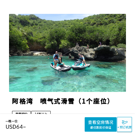
阿格湾 喷气式滑雪（1个座位）
需要预约
14岁以上
一晚一位
查看空房情况
全年
USD
64
–
+ 预订机票
最优惠房价保证