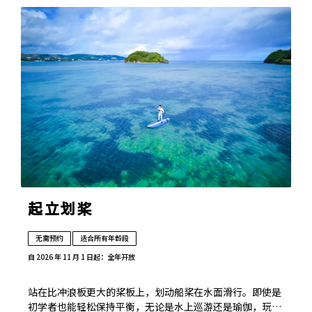
起立划桨
无需预约
适合所有年龄段
自 2026 年 11 月 1 日起：全年开放
站在比冲浪板更大的桨板上，划动船桨在水面滑行。即使是
初学者也能轻松保持平衡，无论是水上巡游还是瑜伽，玩法