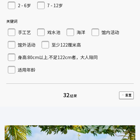
2 - 6岁
7 - 12岁
关键词
手工艺
戏水池
海洋
馆内活动
馆外活动
至少122厘米高
身高:80cm以上.不足122cm者，大人陪同
适用年龄
32
重置
结果