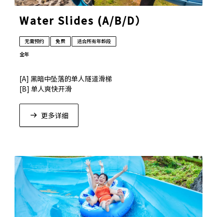
Water Slides (A/B/D）
无需预约
免费
适合所有年龄段
全年
[A] 黑暗中坠落的单人隧道滑梯
[B] 单人爽快开滑
[D] 单人惊险隧道滑道，是水上乐园最长的水滑道
更多详细