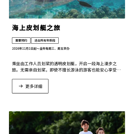
海上皮划艇之旅
需要预约
适合所有年龄段
2026年11月1日起〜全年
每周三、周五举办
乘坐由工作人员划桨的透明皮划艇，开启一段海上漫步之
旅。无需亲自划桨，即使不擅长游泳的游客也能安心享受。
清澈透明的船底之下，珊瑚与鱼群尽收眼底，邀您尽情领略
宛如窥探海底世界般的震撼与感动。
更多详细