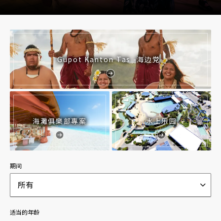
Gupot Kanton Tas -海边党-
海灘俱樂部專案
水上乐园
期间
所有
适当的年龄