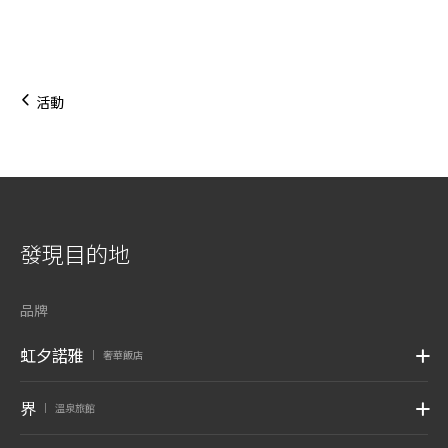
活動
發現目的地
品牌
虹夕諾雅
奢華飯店
|
界
溫泉旅館
|