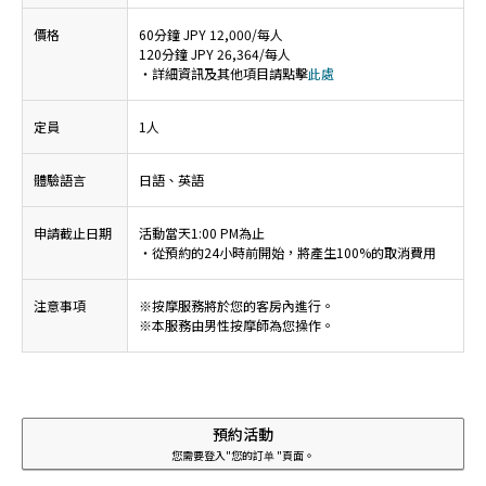
價格
60分鐘 JPY 12,000/每人
120分鐘 JPY 26,364/每人
・詳細資訊及其他項目請點擊
此處
定員
1人
體驗語言
日語、英語
申請截止日期
活動當天1:00 PM為止
・從預約的24小時前開始，將產生100%的取消費用
注意事項
※按摩服務將於您的客房內進行。
※本服務由男性按摩師為您操作。
預約活動
您需要登入"您的訂单 "頁面。