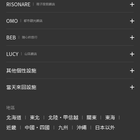
RISONARE
親子度假飯店
|
OMO
都市觀光飯店
|
BEB
随心的旅行
|
LUCY
山區飯店
|
其他個性設施
當天來回設施
地區
北海道
東北
北陸・甲信越
關東
東海
|
|
|
|
|
近畿
中國・四國
九州
沖繩
日本以外
|
|
|
|