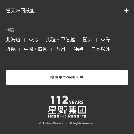
當天來回設施
地區
北海道
東北
北陸・甲信越
關東
東海
|
|
|
|
|
近畿
中國・四國
九州
沖繩
日本以外
|
|
|
|
搜索星野集團空房
© Hoshino Resorts Inc. All Rights Reserved.