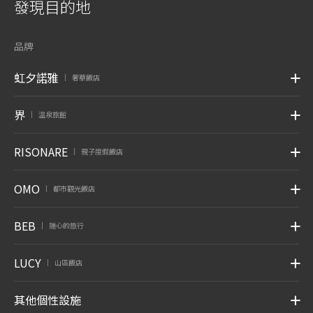
發現目的地
品牌
虹夕諾雅
奢華飯店
|
界
溫泉旅館
|
RISONARE
親子度假飯店
|
OMO
都市觀光飯店
|
BEB
随心的旅行
|
LUCY
山區飯店
|
其他個性設施