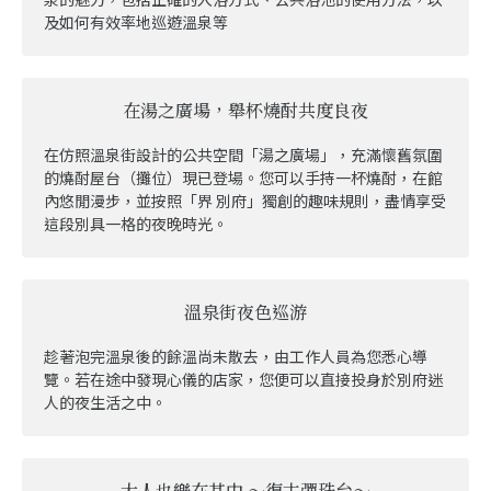
及如何有效率地巡遊溫泉等
在湯之廣場，舉杯燒酎共度良夜
在仿照溫泉街設計的公共空間「湯之廣場」，充滿懷舊氛圍
的燒酎屋台（攤位）現已登場。您可以手持一杯燒酎，在館
內悠閒漫步，並按照「界 別府」獨創的趣味規則，盡情享受
這段別具一格的夜晚時光。
溫泉街夜色巡游
趁著泡完溫泉後的餘溫尚未散去，由工作人員為您悉心導
覽。若在途中發現心儀的店家，您便可以直接投身於別府迷
人的夜生活之中。
大人也樂在其中 ～復古彈珠台～