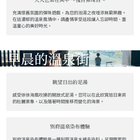
充滿懷舊氛圍的彈珠遊戲，為您的泡湯之夜增添無窮樂趣。
在這濃郁的溫泉風情中，請盡情享受這段讓人忘卻時間、重
溫童心的美好時光。
早晨的溫泉街
眺望日出的足湯
感受徐徐海風吹拂的開放式足湯。您可以在此欣賞旭日東昇
的壯麗景象，以及隨著時間推移而變化的海景。
別府溫泉染布體驗
別府溫泉染布體驗是一種利用溫泉水褪去染料，呈現圖案的