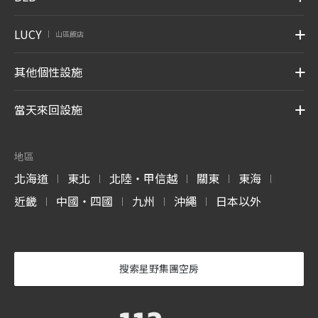
LUCY
山區飯店
|
其他個性設施
當天來回設施
地區
北海道
東北
北陸・甲信越
關東
東海
|
|
|
|
|
近畿
中國・四國
九州
沖繩
日本以外
|
|
|
|
搜索星野集團空房