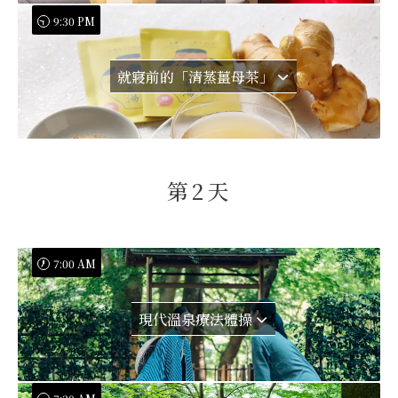
9:30 PM
就寢前的「清蒸薑母茶」
第2天
7:00 AM
現代溫泉療法體操