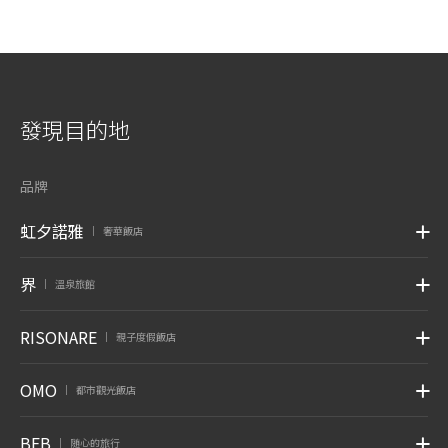
發現目的地
品牌
虹夕諾雅
奢華飯店
|
界
溫泉旅館
|
RISONARE
親子度假飯店
|
OMO
都市觀光飯店
|
BEB
随心的旅行
|