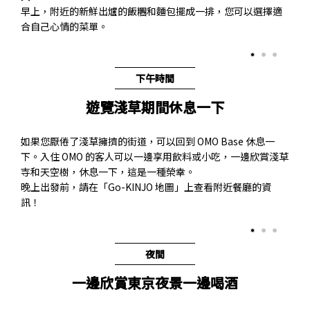
早上，附近的新鮮出爐的飯糰和麵包擺成一排，您可以選擇適
合自己心情的菜單。
下午時間
遊覽淺草期間休息一下
如果您厭倦了淺草擁擠的街道，可以回到 OMO Base 休息一
下。入住 OMO 的客人可以一邊享用飲料或小吃，一邊欣賞淺草
寺和天空樹，休息一下，這是一種榮幸。
晚上出發前，請在「Go-KINJO 地圖」上查看附近餐廳的資
訊！
夜間
一邊欣賞東京夜景一邊喝酒