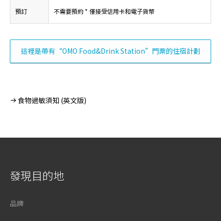
預訂
不需要預約 * 僅接受信用卡和電子貨幣
這裡是帶有“OMO Food&Drink Station”門票的住宿計劃
食物過敏須知 (英文版)
發現目的地
品牌