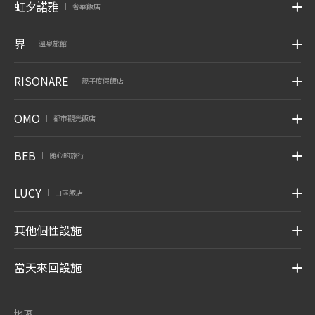
虹夕諾雅
奢華飯店
|
界
溫泉旅館
|
RISONARE
親子度假飯店
|
OMO
都市觀光飯店
|
BEB
随心的旅行
|
LUCY
山區飯店
|
其他個性設施
當天來回設施
地區