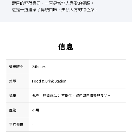
壽屋的稻荷壽司，一直是當地人喜愛的餐廳。
這是一道繼承了傳統口味、美觀大方的特色菜。
信息
營業時間
24hours
菜單
Food & Drink Station
兒童
允許
嬰兒食品： 不提供。歡迎您自備嬰兒食品。
寵物
不可
平均價格
-