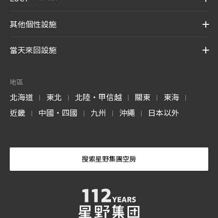
其他個性設施
當天來回設施
地區
北海道
東北
北陸・甲信越
關東
東海
|
|
|
|
|
近畿
中國・四國
九州
沖繩
日本以外
|
|
|
|
搜索星野集團空房