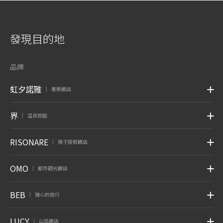
發現目的地
品牌
虹夕諾雅
奢華飯店
|
界
溫泉旅館
|
RISONARE
親子度假飯店
|
OMO
都市觀光飯店
|
BEB
随心的旅行
|
LUCY
山區飯店
|