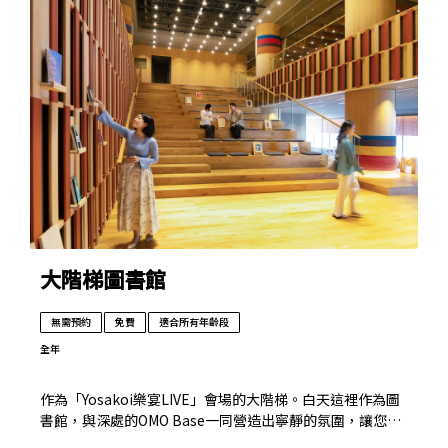
大階梯圖書館
無需預約
免費
適合所有年齡段
全年
作為「Yosakoi樂宴LIVE」會場的大階梯。白天這裡作為圖
書館，與深處的OMO Base一同營造出寧靜的氛圍，讓您在
此悠閒度過時光。