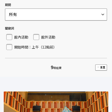
期間
所有
關鍵詞
館內活動
館外活動
開始時間：上午（12點前）
9
重置
項結果