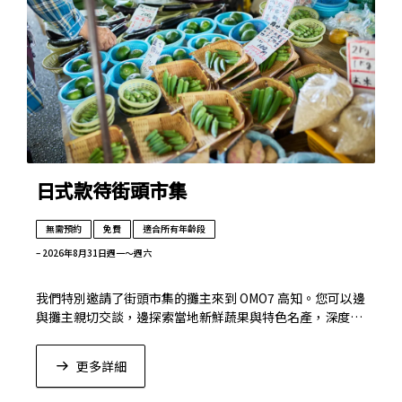
日式款待街頭市集
無需預約
免費
適合所有年齡段
– 2026年8月31日
週一～週六
我們特別邀請了街頭市集的攤主來到 OMO7 高知。您可以邊
與攤主親切交談，邊探索當地新鮮蔬果與特色名產，深度感
受高知的獨特魅力。
更多詳細