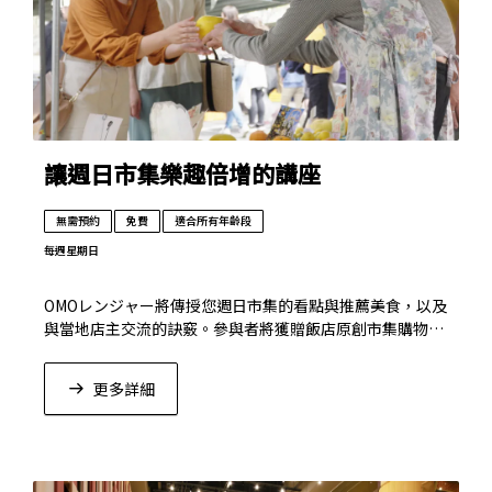
讓週日市集樂趣倍增的講座
無需預約
免費
適合所有年齡段
每週星期日
OMOレンジャー將傳授您週日市集的看點與推薦美食，以及
與當地店主交流的訣竅。參與者將獲贈飯店原創市集購物
袋！
更多詳細