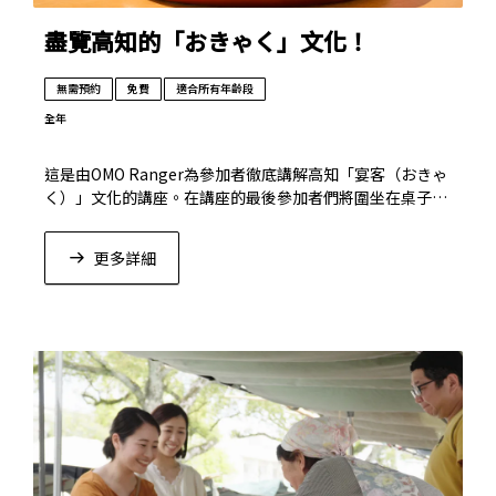
盡覽高知的「おきゃく」文化！
無需預約
免費
適合所有年齡段
全年
這是由OMO Ranger為參加者徹底講解高知「宴客（おきゃ
く）」文化的講座。在講座的最後參加者們將圍坐在桌子旁
一同舉辦宴會，絕對能夠帶來笑聲不斷的歡樂時光。
更多詳細