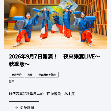
2026年9月7日開演！ 夜來樂宴LIVE～
秋季版～
無需預約
免費
適合所有年齡段
全年
以代表高知秋季風味的「回游鰹魚」為主題
更多詳細