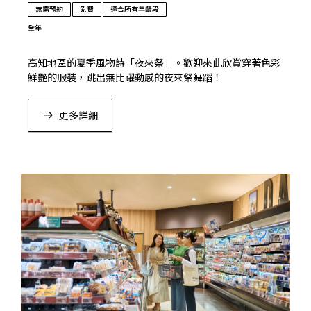
無需預約
免費
適合所有年齡段
全年
高知地區的夏季風物詩「夜來祭」。歡迎來此欣賞穿著色彩
鮮艷的服裝，跳出無比躍動感的夜來祭舞蹈！
➜
“夜來樂宴LIVE”的詳情
更多詳細